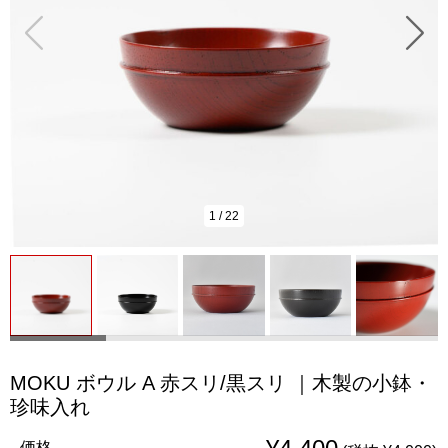
1
/
22
MOKU ボウル A 赤スリ/黒スリ ｜木製の小鉢・
珍味入れ
価格