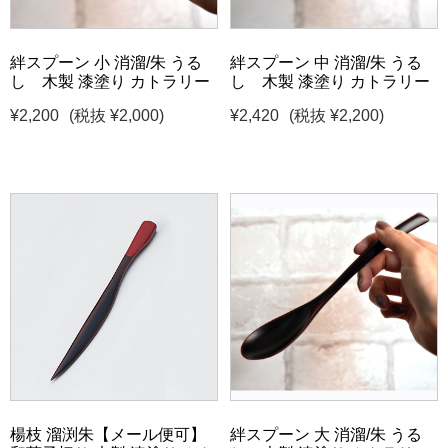
絆スプーン 小 消溜/朱 うる
絆スプーン 中 消溜/朱 うる
し 木製 漆塗り カトラリー
し 木製 漆塗り カトラリー
¥2,200
(税抜 ¥2,000)
¥2,420
(税抜 ¥2,200)
楊枝 溜渕朱【メール便可】
絆スプーン 大 消溜/朱 うる