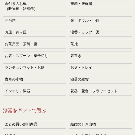
蓋付きのお椀
重箱・屠蘇器
（吸物椀・雑煮椀）
弁当箱
鉢・ボウル・小鉢
お皿・銘々皿
湯呑・カップ・盃
お茶用品・茶筒・棗
茶托
お箸・スプーン・菓子切り
箸置き
ランチョンマット・お膳
お盆・トレイ
食卓の小物
漆器の雑貨
インテリア漆器
花器・花台・フラワーセット
漆器をギフトで選ぶ
まとめ買い割引商品
結婚の引き出物