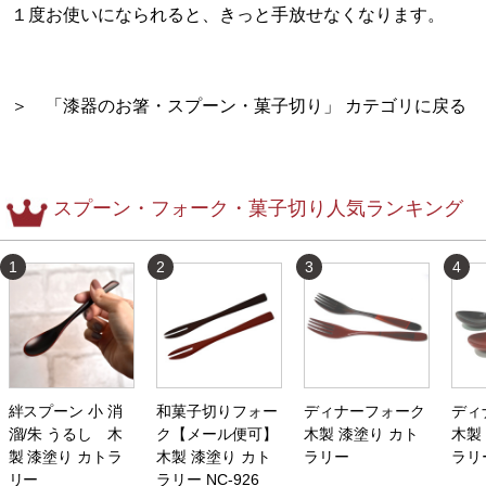
１度お使いになられると、きっと手放せなくなります。
＞ 「漆器のお箸・スプーン・菓子切り」 カテゴリに戻る
スプーン・フォーク・菓子切り人気ランキング
1
2
3
4
絆スプーン 小 消
和菓子切りフォー
ディナーフォーク
ディ
溜/朱 うるし 木
ク【メール便可】
木製 漆塗り カト
木製
製 漆塗り カトラ
木製 漆塗り カト
ラリー
ラリー
リー
ラリー NC-926