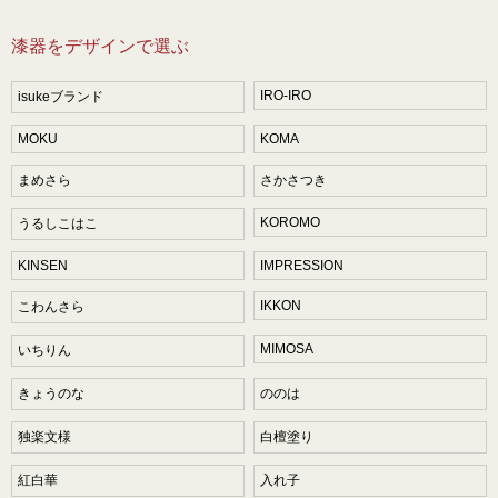
漆器をデザインで選ぶ
IRO-IRO
isukeブランド
MOKU
KOMA
まめさら
さかさつき
KOROMO
うるしこはこ
KINSEN
IMPRESSION
IKKON
こわんさら
MIMOSA
いちりん
きょうのな
ののは
独楽文様
白檀塗り
紅白華
入れ子