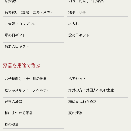
結婚祝い
内祝・お返し・記念品
長寿祝い（還暦・喜寿・米寿）
法事・仏事
ご夫婦・カップルに
名入れ
母の日ギフト
父の日ギフト
敬老の日ギフト
漆器を用途で選ぶ
お子様向け・子供用の漆器
ペアセット
ビジネスギフト・ノベルティ
海外の方・外国人へのお土産
迎春の漆器
梅にまつわる漆器
桜にまつわる漆器
夏の漆器
秋の漆器