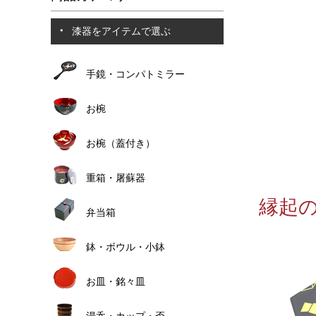
漆器をアイテムで選ぶ
手鏡・コンパトミラー
お椀
お椀（蓋付き）
重箱・屠蘇器
縁起
弁当箱
鉢・ボウル・小鉢
お皿・銘々皿
湯呑・カップ・盃