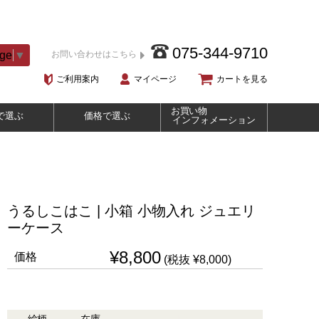
075-344-9710
age
▼
お問い合わせはこちら
ご利用案内
マイページ
カートを見る
お買い物
で選ぶ
価格で選ぶ
インフォメーション
うるしこはこ | 小箱 小物入れ ジュエリ
ーケース
¥8,800
価格
(税抜 ¥8,000)
絵柄
在庫
購入