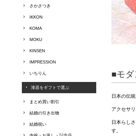
さかさつき
IKKON
KOMA
MOKU
KINSEN
IMPRESSION
モダ
いちりん
漆器をギフトで選ぶ
日本の伝統
まとめ買い割引
アクセサリ
結婚の引き出物
日本らしさ
結婚祝い
す。
内祝・お返し・記念品