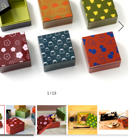
1
/
13