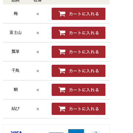
梅
○
富士山
○
瓢箪
○
千鳥
○
鯛
○
結び
○