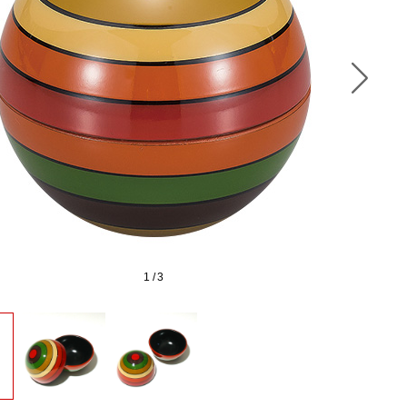
1
/
3