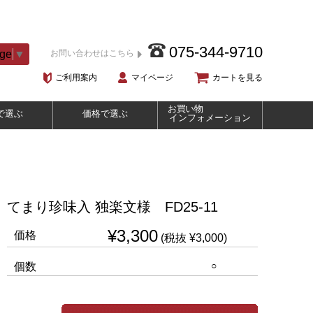
075-344-9710
age
▼
お問い合わせはこちら
ご利用案内
マイページ
カートを見る
お買い物
で選ぶ
価格で選ぶ
インフォメーション
てまり珍味入 独楽文様 FD25-11
¥3,300
価格
(税抜 ¥3,000)
○
個数