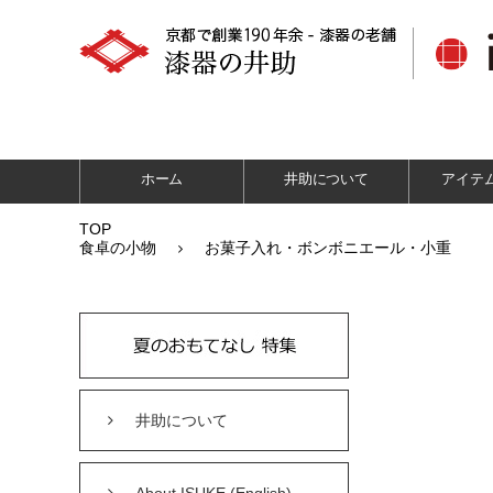
ホーム
井助について
アイテ
TOP
食卓の小物
お菓子入れ・ボンボニエール・小重
井助について
About ISUKE (English)