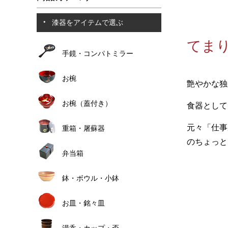
漆器をアイテムで選ぶ
てまり
手鏡・コンパトミラー
お椀
艶やかな独
お椀（蓋付き）
食器として
元々「仕事
重箱・屠蘇器
のちょっと
弁当箱
鉢・ボウル・小鉢
お皿・銘々皿
湯呑・カップ・盃