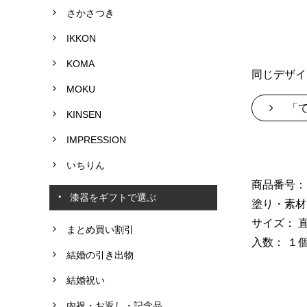
さかさつき
IKKON
KOMA
同じデザイ
MOKU
「
KINSEN
IMPRESSION
いちりん
商品番号： 
漆器をギフトで選ぶ
塗り・素材
サイズ： 直
まとめ買い割引
入数： １
結婚の引き出物
結婚祝い
内祝・お返し・記念品