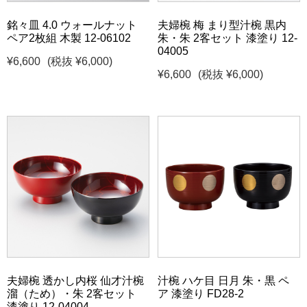
銘々皿 4.0 ウォールナット
夫婦椀 梅 まり型汁椀 黒内
ペア2枚組 木製 12-06102
朱・朱 2客セット 漆塗り 12-
04005
¥6,600
(税抜 ¥6,000)
¥6,600
(税抜 ¥6,000)
夫婦椀 透かし内桜 仙才汁椀
汁椀 ハケ目 日月 朱・黒 ペ
溜（ため）・朱 2客セット
ア 漆塗り FD28-2
漆塗り 12-04004