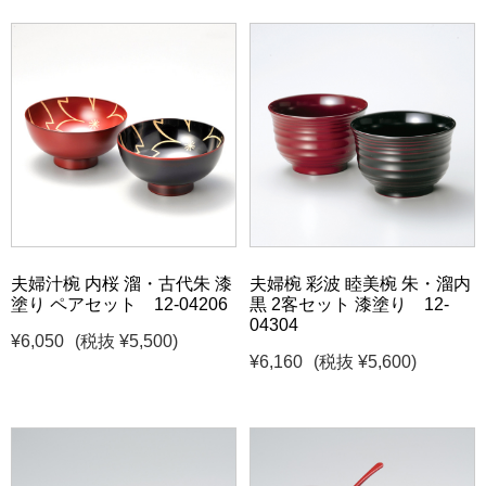
夫婦汁椀 内桜 溜・古代朱 漆
夫婦椀 彩波 睦美椀 朱・溜内
塗り ペアセット 12-04206
黒 2客セット 漆塗り 12-
04304
¥6,050
(税抜 ¥5,500)
¥6,160
(税抜 ¥5,600)