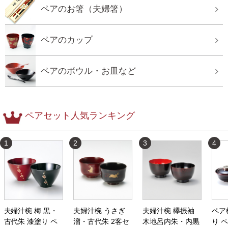
ペアのお箸（夫婦箸）
ペアのカップ
ペアのボウル・お皿など
ペアセット人気ランキング
1
2
3
4
夫婦汁椀 梅 黒・
夫婦汁椀 うさぎ
夫婦汁椀 欅振袖
ペア
古代朱 漆塗り ペ
溜・古代朱 2客セ
木地呂内朱・内黒
り 