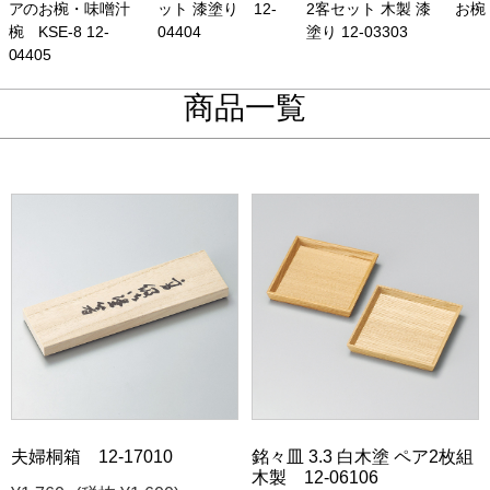
アのお椀・味噌汁
ット 漆塗り 12-
2客セット 木製 漆
お椀 
椀 KSE-8 12-
04404
塗り 12-03303
04405
商品一覧
夫婦桐箱 12-17010
銘々皿 3.3 白木塗 ペア2枚組
木製 12-06106