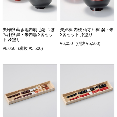
夫婦椀 蒔き地内刷毛錆 つぼ
夫婦椀 内桜 仙才汁椀 溜・朱
み汁椀 黒・朱内黒 2客セッ
2客セット 漆塗り
ト 漆塗り
¥6,050
(税抜 ¥5,500)
¥6,050
(税抜 ¥5,500)