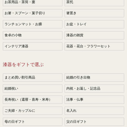
お茶用品・茶筒・棗
茶托
お箸・スプーン・菓子切り
箸置き
ランチョンマット・お膳
お盆・トレイ
食卓の小物
漆器の雑貨
インテリア漆器
花器・花台・フラワーセット
漆器をギフトで選ぶ
まとめ買い割引商品
結婚の引き出物
結婚祝い
内祝・お返し・記念品
長寿祝い（還暦・喜寿・米寿）
法事・仏事
ご夫婦・カップルに
名入れ
母の日ギフト
父の日ギフト