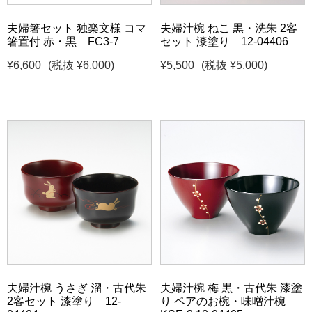
夫婦箸セット 独楽文様 コマ
夫婦汁椀 ねこ 黒・洗朱 2客
箸置付 赤・黒 FC3-7
セット 漆塗り 12-04406
¥6,600
(税抜 ¥6,000)
¥5,500
(税抜 ¥5,000)
夫婦汁椀 うさぎ 溜・古代朱
夫婦汁椀 梅 黒・古代朱 漆塗
2客セット 漆塗り 12-
り ペアのお椀・味噌汁椀