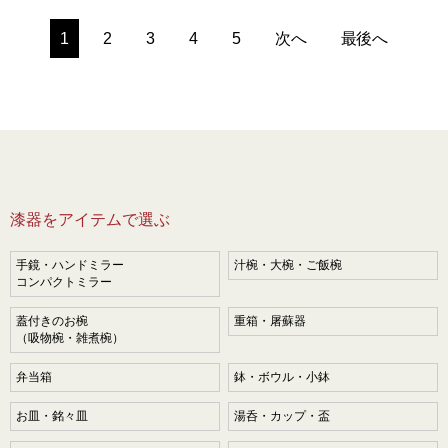
1
2
3
4
5
次へ
最後へ
漆器をアイテムで選ぶ
手鏡・ハンドミラー
汁椀・大椀・ご飯椀
コンパクトミラー
蓋付きのお椀
重箱・屠蘇器
（吸物椀・雑煮椀）
弁当箱
鉢・ボウル・小鉢
お皿・銘々皿
湯呑・カップ・盃