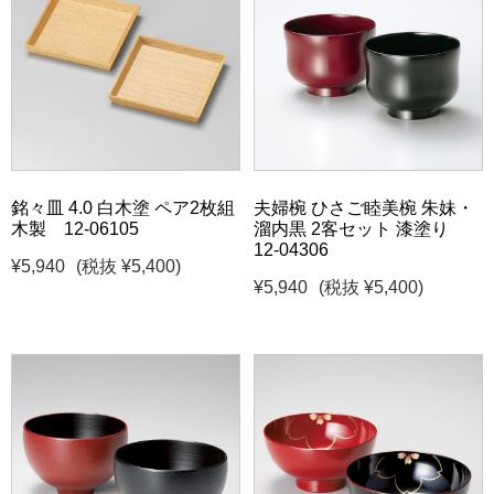
銘々皿 4.0 白木塗 ペア2枚組
夫婦椀 ひさご睦美椀 朱妹・
木製 12-06105
溜内黒 2客セット 漆塗り
12-04306
¥5,940
(税抜 ¥5,400)
¥5,940
(税抜 ¥5,400)