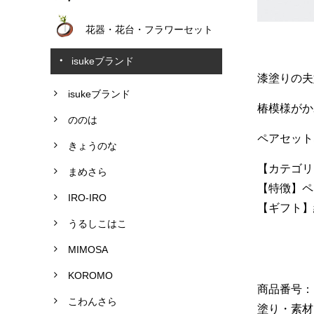
花器・花台・フラワーセット
isukeブランド
漆塗りの夫
isukeブランド
椿模様がか
ののは
ペアセット
きょうのな
【カテゴリ
まめさら
【特徴】ペ
IRO-IRO
【ギフト】
うるしこはこ
MIMOSA
KOROMO
商品番号： G
こわんさら
塗り・素材