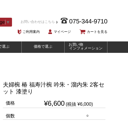
075-344-9710
age
▼
お問い合わせはこちら
ご利用案内
マイページ
カートを見る
お買い物
で選ぶ
価格で選ぶ
インフォメーション
夫婦椀 椿 福寿汁椀 吟朱・溜内朱 2客セ
ット 漆塗り
¥6,600
価格
(税抜 ¥6,000)
○
個数