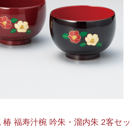
 椿 福寿汁椀 吟朱・溜内朱 2客セッ