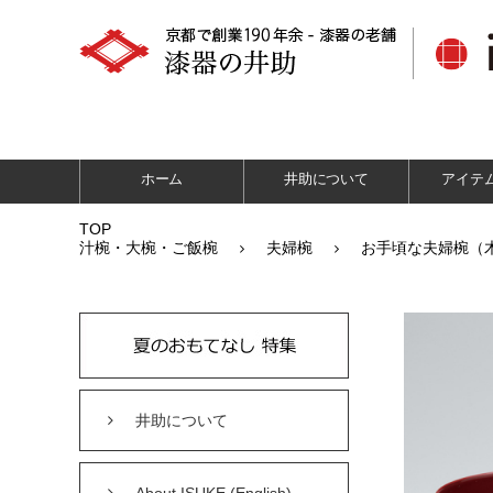
ホーム
井助について
アイテ
TOP
汁椀・大椀・ご飯椀
夫婦椀
お手頃な夫婦椀（
井助について
About ISUKE (English)