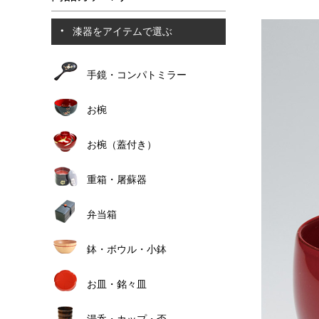
漆器をアイテムで選ぶ
手鏡・コンパトミラー
お椀
お椀（蓋付き）
重箱・屠蘇器
弁当箱
鉢・ボウル・小鉢
お皿・銘々皿
湯呑・カップ・盃