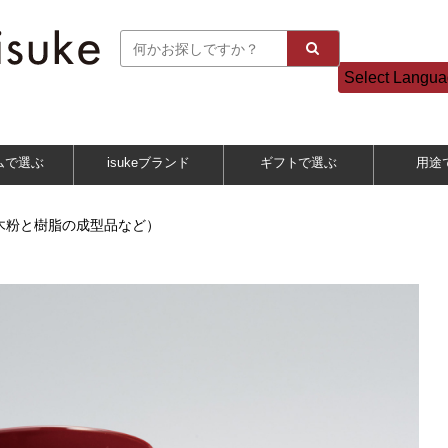
Select Langu
ムで選ぶ
isukeブランド
ギフトで選ぶ
用途
木粉と樹脂の成型品など）