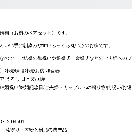
婦椀（お椀のペアセット）です。
わいい手に馴染みやすいふっくら丸い形のお椀です。
なので、ご結婚の御祝いや銀婚式、金婚式などのご夫婦へのプ
】汁椀/味噌汁椀/お椀 和食器
ア うるし 日本製/国産
結婚祝い/結婚記念日/ご夫婦・カップルへの贈り物/内祝い/お返
12-04501
： 漆塗り・木粉と樹脂の成型品