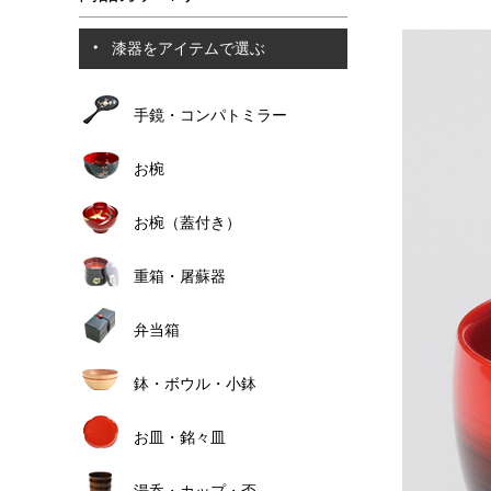
漆器をアイテムで選ぶ
手鏡・コンパトミラー
お椀
お椀（蓋付き）
重箱・屠蘇器
弁当箱
鉢・ボウル・小鉢
お皿・銘々皿
湯呑・カップ・盃