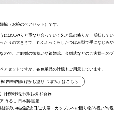
婦椀（お椀のペアセット）です。
うにぼんやりと重なり合っていく朱と黒の塗りが、反転してい
ったりの大きさで、丸くふっくらしたつぼみ型で手になじみや
なので、ご結婚の御祝いや銀婚式、金婚式などのご夫婦へのプ
ペアセットですが、各色単品の汁椀もご用意しています。
椀 内朱/内黒 ぼかし塗り つぼみ」はこちら
】汁椀/味噌汁椀/お椀 和食器
ア うるし 日本製/国産
結婚祝い/結婚記念日/ご夫婦・カップルへの贈り物/内祝い/お返