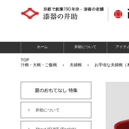
ホーム
井助について
アイテ
TOP
汁椀・大椀・ご飯椀
夫婦椀
お手頃な夫婦椀（
井助について
About ISUKE (English)