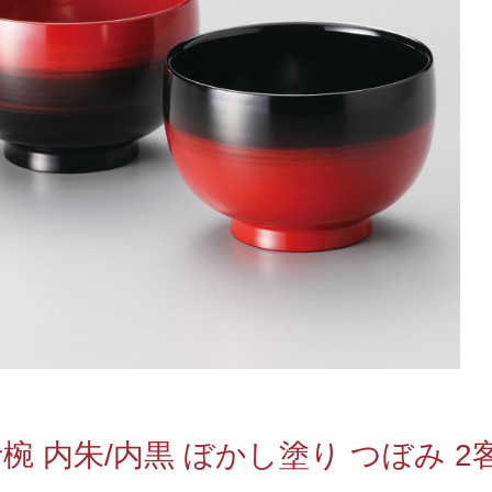
椀 内朱/内黒 ぼかし塗り つぼみ 2