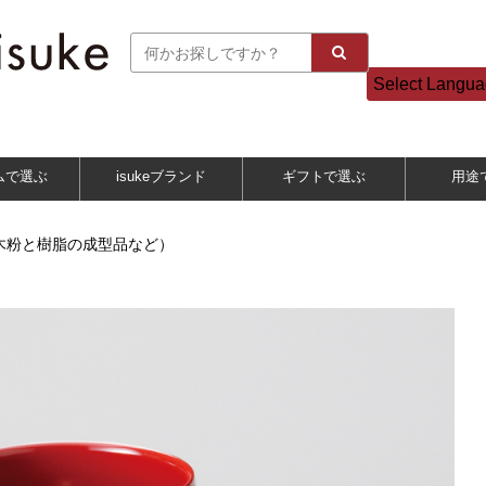
Select Langu
ムで選ぶ
isukeブランド
ギフトで選ぶ
用途
木粉と樹脂の成型品など）