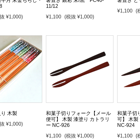
面半月 朱金ちらし・
箸置き 銀彩 朱/黒 FC40-
箸置き と
8
11/12
¥1,100
(
抜 ¥1,000)
¥1,100
(税抜 ¥1,000)
入り 木製
和菓子切りフォーク【メール
和菓子切
便可】 木製 漆塗り カトラリ
可】 木製
抜 ¥1,000)
ー NC-926
NC-924
¥1,100
(税抜 ¥1,000)
¥1,100
(