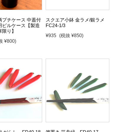
柄プチケース 中蓋付
スクエア小鉢 金ラメ/銀ラメ
用ピルケース【製造
FC24-1/3
庫限り】
¥935
(税抜 ¥850)
抜 ¥800)