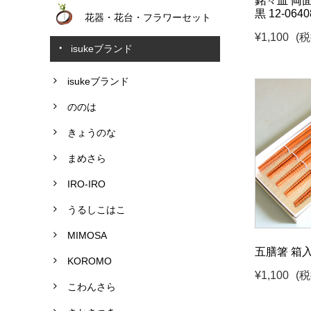
銘々皿 両
黒 12-0640
花器・花台・フラワーセット
¥1,100
(税
isukeブランド
isukeブランド
ののは
きょうのな
まめさら
IRO-IRO
うるしこはこ
MIMOSA
五膳箸 箱
KOROMO
¥1,100
(税
こわんさら