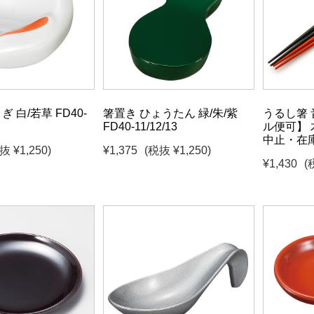
 白/若草 FD40-
箸置き ひょうたん 緑/朱/紫
うるし箸 
FD40-11/12/13
ル便可】 
中止・在
抜 ¥1,250)
¥1,375
(税抜 ¥1,250)
¥1,430
(