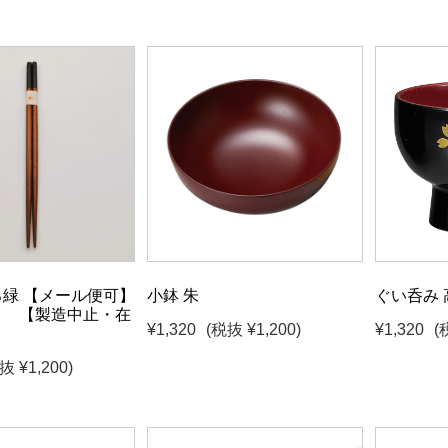
ろ緑 【メール便可】
小鉢 朱
ぐい呑み 
り 【製造中止・在
¥1,320
(税抜 ¥1,200)
¥1,320
(
抜 ¥1,200)