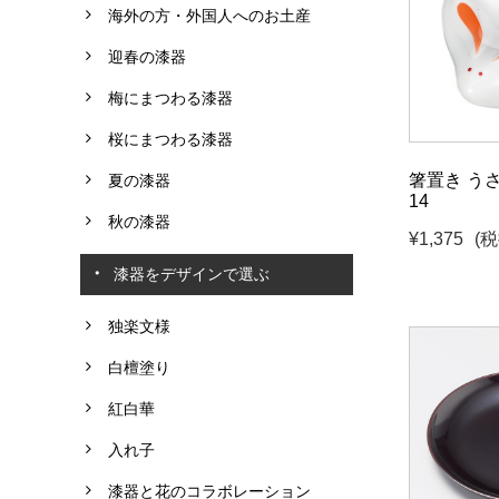
海外の方・外国人へのお土産
迎春の漆器
梅にまつわる漆器
桜にまつわる漆器
箸置き うさぎ
夏の漆器
14
秋の漆器
¥1,375
(税
漆器をデザインで選ぶ
独楽文様
白檀塗り
紅白華
入れ子
漆器と花のコラボレーション