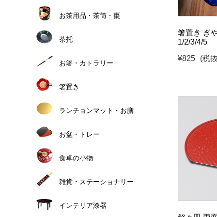
お茶用品・茶筒・棗
箸置き ぎや
茶托
1/2/3/4/5
¥825
(税抜
お箸・カトラリー
箸置き
ランチョンマット・お膳
お盆・トレー
食卓の小物
雑貨・ステーショナリー
インテリア漆器