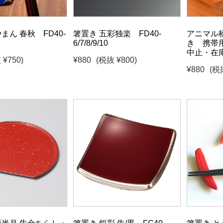
まん 春秋 FD40-
箸置き 五彩独楽 FD40-
アニマル
6/7/8/9/10
き 携帯
中止・在
 ¥750)
¥880
(税抜 ¥800)
¥880
(税