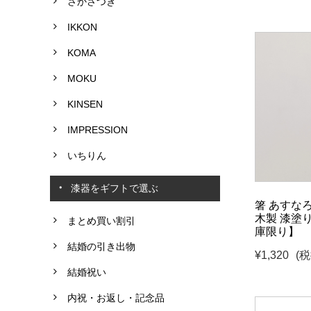
さかさつき
IKKON
KOMA
MOKU
KINSEN
IMPRESSION
いちりん
漆器をギフトで選ぶ
箸 あすな
木製 漆塗
まとめ買い割引
庫限り】
結婚の引き出物
¥1,320
(税
結婚祝い
内祝・お返し・記念品