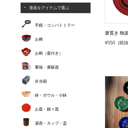
漆器をアイテムで選ぶ
手鏡・コンパトミラー
箸置き 独楽 
お椀
¥550
(税抜
お椀（蓋付き）
重箱・屠蘇器
弁当箱
鉢・ボウル・小鉢
お皿・銘々皿
湯呑・カップ・盃