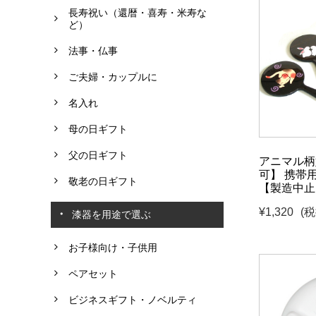
長寿祝い（還暦・喜寿・米寿な
ど）
法事・仏事
ご夫婦・カップルに
名入れ
母の日ギフト
父の日ギフト
アニマル柄
可】 携帯
敬老の日ギフト
【製造中止
¥1,320
(税
漆器を用途で選ぶ
お子様向け・子供用
ペアセット
ビジネスギフト・ノベルティ