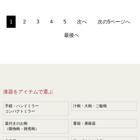
1
2
3
4
5
次へ
次の5ページへ
最後へ
漆器をアイテムで選ぶ
手鏡・ハンドミラー
汁椀・大椀・ご飯椀
コンパクトミラー
蓋付きのお椀
重箱・屠蘇器
（吸物椀・雑煮椀）