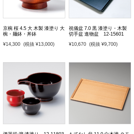
京椀 桜 4.5 大 木製 漆塗り 大
祝儀盆 7.0 黒 漆塗り・木製
椀・麺鉢・丼鉢
切手盆 進物盆 12-15601
¥14,300
(税抜 ¥13,000)
¥10,670
(税抜 ¥9,700)