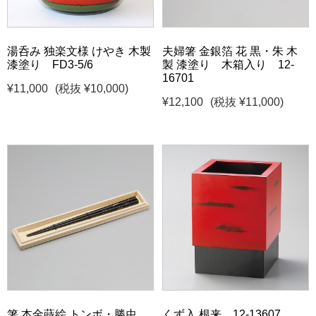
湯呑み 独楽文様 けやき 木製
夫婦箸 金銀箔 花 黒・朱 木
漆塗り FD3-5/6
製 漆塗り 木箱入り 12-
16701
¥11,000
(税抜 ¥10,000)
¥12,100
(税抜 ¥11,000)
箸 本金蒔絵 トンボ・勝虫
くず入 根来 12-13607