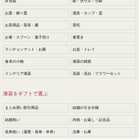
弁当箱
鉢・ボウル・小鉢
お皿・銘々皿
湯呑・カップ・盃
お茶用品・茶筒・棗
茶托
お箸・スプーン・菓子切り
箸置き
ランチョンマット・お膳
お盆・トレイ
食卓の小物
漆器の雑貨
インテリア漆器
花器・花台・フラワーセット
漆器をギフトで選ぶ
まとめ買い割引商品
結婚の引き出物
結婚祝い
内祝・お返し・記念品
長寿祝い（還暦・喜寿・米寿）
法事・仏事