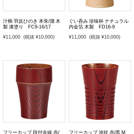
汁椀 羽反ひのき 本朱/溜 木
ぐい呑み 珍味杯 ナチュラル
製 漆塗り FC9-16/17
内金箔 木製 FD16-9
¥11,000
(税抜 ¥10,000)
¥11,000
(税抜 ¥10,000)
フリーカップ 段付金線 赤/
フリーカップ 波紋 赤/黒 M