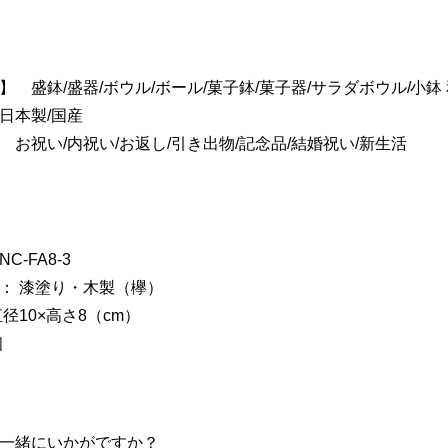
】 盛鉢/盛器/ボウル/ボール/菓子鉢/菓子器/サラダボウル/小鉢
日本製/国産
 お祝い/内祝い/お返し/引き出物/記念品/結婚祝い/新生活
C-FA8-3
： 漆塗り・木製（欅）
径10×高さ8（cm）
個
一緒にいかがですか？