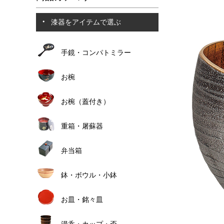
漆器をアイテムで選ぶ
手鏡・コンパトミラー
お椀
お椀（蓋付き）
重箱・屠蘇器
弁当箱
鉢・ボウル・小鉢
お皿・銘々皿
湯呑・カップ・盃