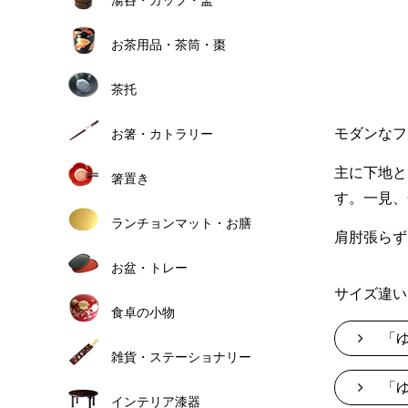
お茶用品・茶筒・棗
茶托
モダンなフ
お箸・カトラリー
主に下地と
箸置き
す。一見、
ランチョンマット・お膳
肩肘張らず
お盆・トレー
サイズ違い
食卓の小物
「
雑貨・ステーショナリー
「
インテリア漆器