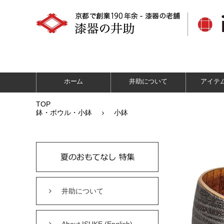
ホーム
井助について
アイテ
TOP
鉢・ボウル・小鉢
小鉢
井助について
About ISUKE (English)