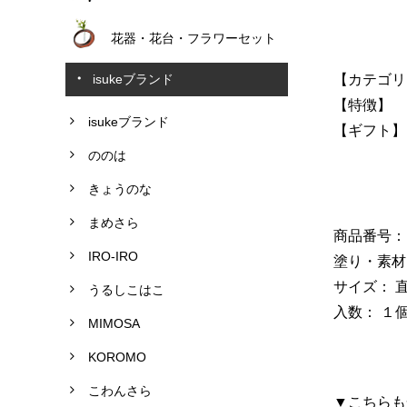
花器・花台・フラワーセット
【カテゴリ
isukeブランド
【特徴】 
isukeブランド
【ギフト】
ののは
きょうのな
まめさら
商品番号：N
IRO-IRO
塗り・素材
サイズ： 直
うるしこはこ
入数： １
MIMOSA
KOROMO
こわんさら
▼こちらも