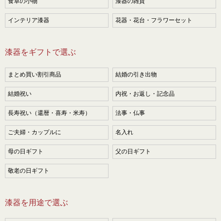
食卓の小物
漆器の雑貨
インテリア漆器
花器・花台・フラワーセット
漆器をギフトで選ぶ
まとめ買い割引商品
結婚の引き出物
結婚祝い
内祝・お返し・記念品
長寿祝い（還暦・喜寿・米寿）
法事・仏事
ご夫婦・カップルに
名入れ
母の日ギフト
父の日ギフト
敬老の日ギフト
漆器を用途で選ぶ