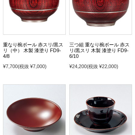
重なり椀ボール 赤スリ/黒ス
三つ組 重なり椀ボール 赤ス
リ（中） 木製 漆塗り FD9-
リ/黒スリ 木製 漆塗り FD9-
4/8
6/10
¥7,700
(税抜 ¥7,000)
¥24,200
(税抜 ¥22,000)