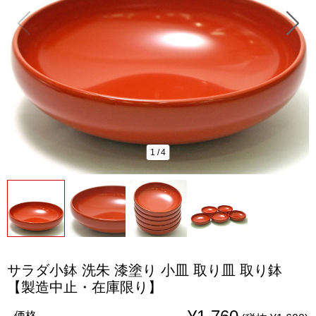
1
/
4
サラダ小鉢 洗朱 漆塗り 小皿 取り皿 取り鉢
【製造中止・在庫限り】
価格