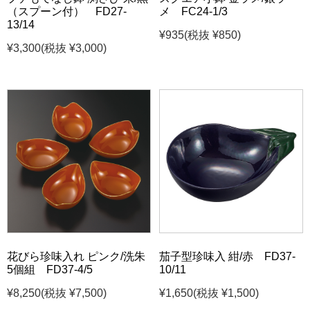
（スプーン付） FD27-
メ FC24-1/3
13/14
¥935
(税抜 ¥850)
¥3,300
(税抜 ¥3,000)
花びら珍味入れ ピンク/洗朱
茄子型珍味入 紺/赤 FD37-
5個組 FD37-4/5
10/11
¥8,250
(税抜 ¥7,500)
¥1,650
(税抜 ¥1,500)