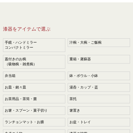
漆器をアイテムで選ぶ
手鏡・ハンドミラー
汁椀・大椀・ご飯椀
コンパクトミラー
蓋付きのお椀
重箱・屠蘇器
（吸物椀・雑煮椀）
弁当箱
鉢・ボウル・小鉢
お皿・銘々皿
湯呑・カップ・盃
お茶用品・茶筒・棗
茶托
お箸・スプーン・菓子切り
箸置き
ランチョンマット・お膳
お盆・トレイ