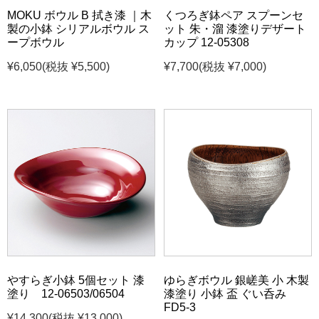
MOKU ボウル B 拭き漆 ｜木
くつろぎ鉢ペア スプーンセ
製の小鉢 シリアルボウル ス
ット 朱・溜 漆塗りデザート
ープボウル
カップ 12-05308
¥6,050
(税抜 ¥5,500)
¥7,700
(税抜 ¥7,000)
やすらぎ小鉢 5個セット 漆
ゆらぎボウル 銀嵯美 小 木製
塗り 12-06503/06504
漆塗り 小鉢 盃 ぐい呑み
FD5-3
¥14,300
(税抜 ¥13,000)