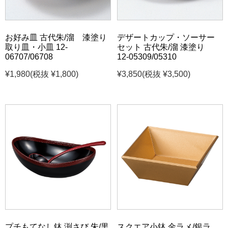
お好み皿 古代朱/溜 漆塗り
デザートカップ・ソーサー
取り皿・小皿 12-
セット 古代朱/溜 漆塗り
06707/06708
12-05309/05310
¥1,980
(税抜 ¥1,800)
¥3,850
(税抜 ¥3,500)
プチもてなし鉢 渕さび 朱/黒
スクエア小鉢 金ラメ/銀ラ