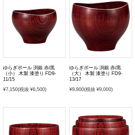
ゆらぎボール 渕銀 赤/黒
ゆらぎボール 渕銀 赤/黒
（小） 木製 漆塗り FD9-
（大） 木製 漆塗り FD9-
11/15
13/17
¥7,150
(税抜 ¥6,500)
¥9,900
(税抜 ¥9,000)