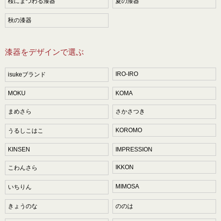
桜にまつわる漆器
夏の漆器
秋の漆器
漆器をデザインで選ぶ
IRO-IRO
isukeブランド
MOKU
KOMA
まめさら
さかさつき
KOROMO
うるしこはこ
KINSEN
IMPRESSION
IKKON
こわんさら
MIMOSA
いちりん
きょうのな
ののは