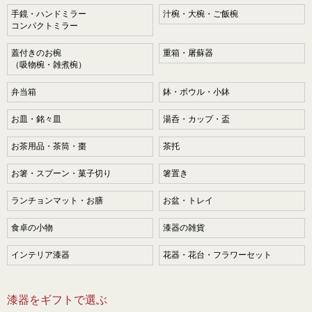
手鏡・ハンドミラー
汁椀・大椀・ご飯椀
コンパクトミラー
蓋付きのお椀
重箱・屠蘇器
（吸物椀・雑煮椀）
弁当箱
鉢・ボウル・小鉢
お皿・銘々皿
湯呑・カップ・盃
お茶用品・茶筒・棗
茶托
お箸・スプーン・菓子切り
箸置き
ランチョンマット・お膳
お盆・トレイ
食卓の小物
漆器の雑貨
インテリア漆器
花器・花台・フラワーセット
漆器をギフトで選ぶ