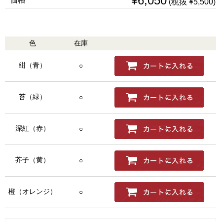
¥6,050
(税抜 ¥5,500)
色
在庫
購入
紺（青）
○
苔（緑）
○
深紅（赤）
○
芥子（黄）
○
橙（オレンジ）
○