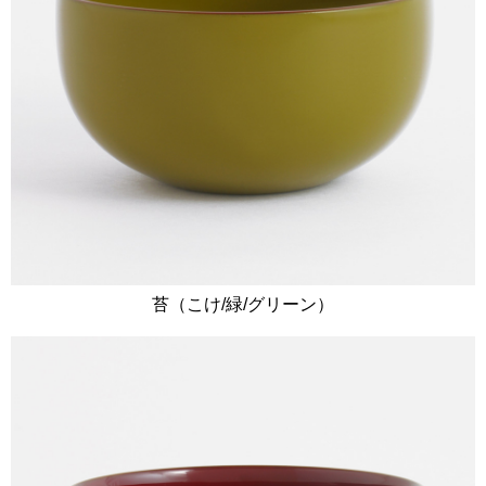
苔（こけ/緑/グリーン）