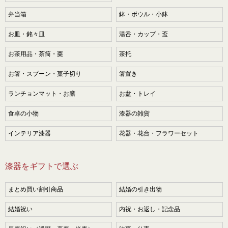
弁当箱
鉢・ボウル・小鉢
お皿・銘々皿
湯呑・カップ・盃
お茶用品・茶筒・棗
茶托
お箸・スプーン・菓子切り
箸置き
ランチョンマット・お膳
お盆・トレイ
食卓の小物
漆器の雑貨
インテリア漆器
花器・花台・フラワーセット
漆器をギフトで選ぶ
まとめ買い割引商品
結婚の引き出物
結婚祝い
内祝・お返し・記念品