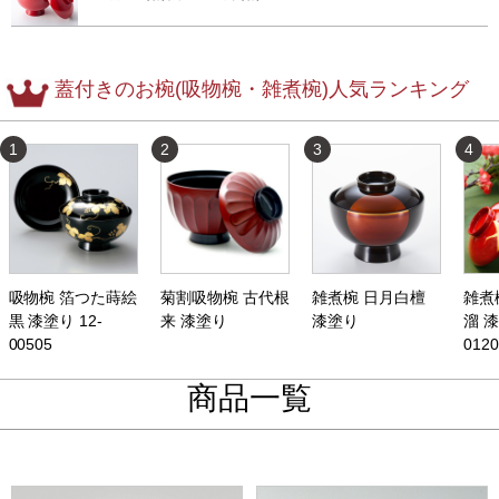
蓋付きのお椀(吸物椀・雑煮椀)人気ランキング
1
2
3
4
吸物椀 箔つた蒔絵
菊割吸物椀 古代根
雑煮椀 日月白檀
雑煮
黒 漆塗り 12-
来 漆塗り
漆塗り
溜 漆
00505
0120
商品一覧