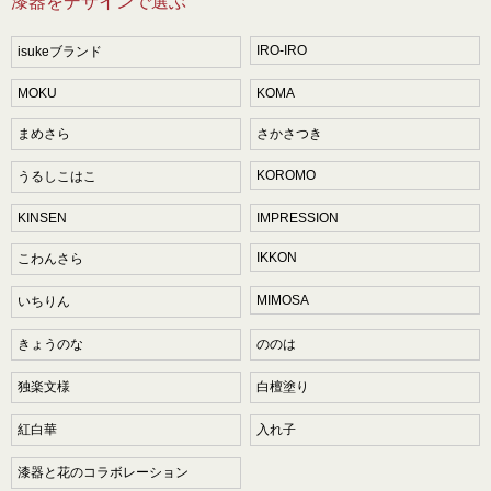
漆器をデザインで選ぶ
IRO-IRO
isukeブランド
MOKU
KOMA
まめさら
さかさつき
KOROMO
うるしこはこ
KINSEN
IMPRESSION
IKKON
こわんさら
MIMOSA
いちりん
きょうのな
ののは
独楽文様
白檀塗り
紅白華
入れ子
漆器と花のコラボレーション