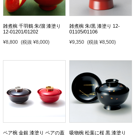
雑煮椀 千羽鶴 朱/溜 漆塗り
雑煮椀 朱/黒 漆塗り 12-
12-01201/01202
01105/01106
¥8,800
(税抜 ¥8,000)
¥9,350
(税抜 ¥8,500)
ペア椀 金銀 漆塗り ペアの蓋
吸物椀 松葉に桜 黒 漆塗り