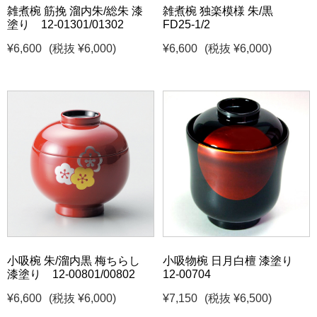
雑煮椀 筋挽 溜内朱/総朱 漆
雑煮椀 独楽模様 朱/黒
塗り 12-01301/01302
FD25-1/2
¥6,600
(税抜 ¥6,000)
¥6,600
(税抜 ¥6,000)
小吸椀 朱/溜内黒 梅ちらし
小吸物椀 日月白檀 漆塗り
漆塗り 12-00801/00802
12-00704
¥6,600
(税抜 ¥6,000)
¥7,150
(税抜 ¥6,500)