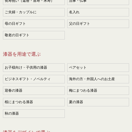
長寿祝い（還暦・喜寿・米寿）
法事・仏事
ご夫婦・カップルに
名入れ
母の日ギフト
父の日ギフト
敬老の日ギフト
漆器を用途で選ぶ
お子様向け・子供用の漆器
ペアセット
ビジネスギフト・ノベルティ
海外の方・外国人へのお土産
迎春の漆器
梅にまつわる漆器
桜にまつわる漆器
夏の漆器
秋の漆器