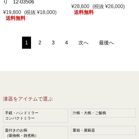
り 12-03506
¥28,600
(税抜 ¥26,000)
¥19,800
(税抜 ¥18,000)
送料無料
送料無料
1
2
3
4
次へ
最後へ
漆器をアイテムで選ぶ
手鏡・ハンドミラー
汁椀・大椀・ご飯椀
コンパクトミラー
蓋付きのお椀
重箱・屠蘇器
（吸物椀・雑煮椀）