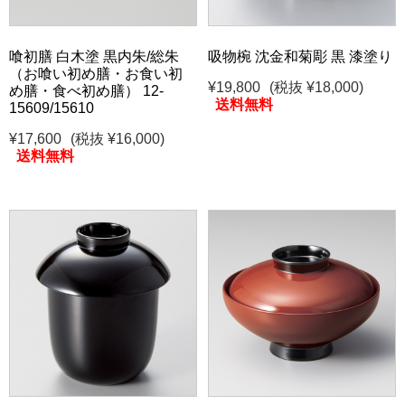
喰初膳 白木塗 黒内朱/総朱
吸物椀 沈金和菊彫 黒 漆塗り
（お喰い初め膳・お食い初
¥19,800
(税抜 ¥18,000)
め膳・食べ初め膳） 12-
送料無料
15609/15610
¥17,600
(税抜 ¥16,000)
送料無料