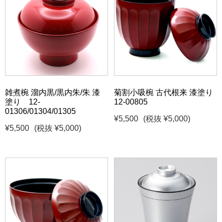
雑煮椀 溜内黒/黒内朱/朱 漆
菊割小吸椀 古代根来 漆塗り
塗り 12-
12-00805
01306/01304/01305
¥5,500
(税抜 ¥5,000)
¥5,500
(税抜 ¥5,000)