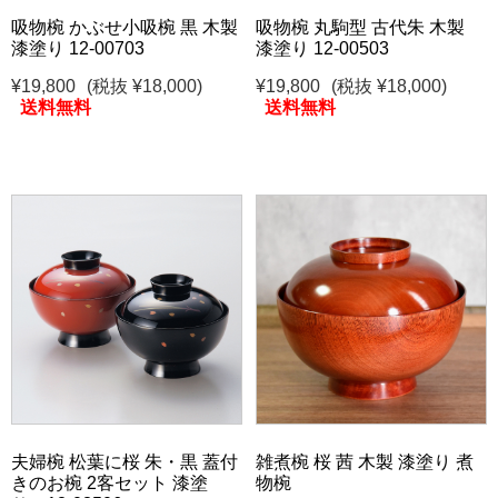
吸物椀 かぶせ小吸椀 黒 木製
吸物椀 丸駒型 古代朱 木製
漆塗り 12-00703
漆塗り 12-00503
¥19,800
(税抜 ¥18,000)
¥19,800
(税抜 ¥18,000)
送料無料
送料無料
夫婦椀 松葉に桜 朱・黒 蓋付
雑煮椀 桜 茜 木製 漆塗り 煮
きのお椀 2客セット 漆塗
物椀