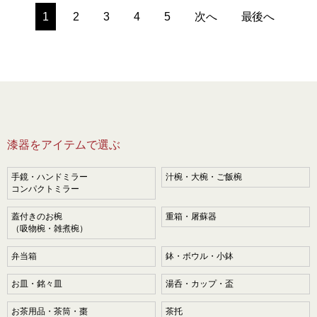
1
2
3
4
5
次へ
最後へ
漆器をアイテムで選ぶ
手鏡・ハンドミラー
汁椀・大椀・ご飯椀
コンパクトミラー
蓋付きのお椀
重箱・屠蘇器
（吸物椀・雑煮椀）
弁当箱
鉢・ボウル・小鉢
お皿・銘々皿
湯呑・カップ・盃
お茶用品・茶筒・棗
茶托