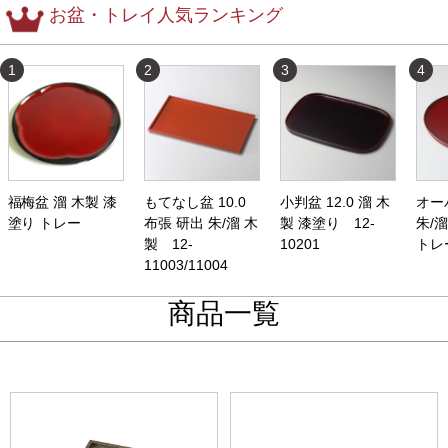
お盆・トレイ人気ランキング
1
2
3
4
福梅盆 溜 木製 漆
もてなし盆 10.0
小判盆 12.0 溜 木
オー
塗り トレー
布張 研出 朱/溜 木
製 漆塗り 12-
朱/
製 12-
10201
トレ
11003/11004
商品一覧