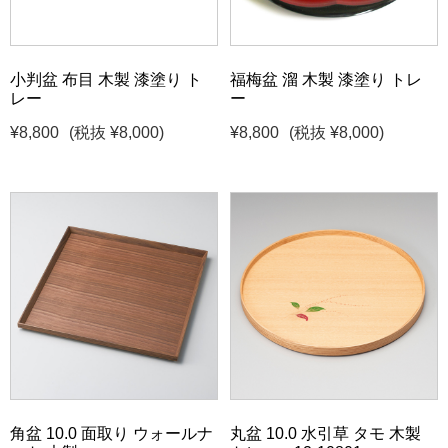
小判盆 布目 木製 漆塗り ト
福梅盆 溜 木製 漆塗り トレ
レー
ー
¥8,800
(税抜 ¥8,000)
¥8,800
(税抜 ¥8,000)
角盆 10.0 面取り ウォールナ
丸盆 10.0 水引草 タモ 木製