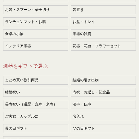
お箸・スプーン・菓子切り
箸置き
ランチョンマット・お膳
お盆・トレイ
食卓の小物
漆器の雑貨
インテリア漆器
花器・花台・フラワーセット
漆器をギフトで選ぶ
まとめ買い割引商品
結婚の引き出物
結婚祝い
内祝・お返し・記念品
長寿祝い（還暦・喜寿・米寿）
法事・仏事
ご夫婦・カップルに
名入れ
母の日ギフト
父の日ギフト