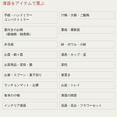
漆器をアイテムで選ぶ
手鏡・ハンドミラー
汁椀・大椀・ご飯椀
コンパクトミラー
蓋付きのお椀
重箱・屠蘇器
（吸物椀・雑煮椀）
弁当箱
鉢・ボウル・小鉢
お皿・銘々皿
湯呑・カップ・盃
お茶用品・茶筒・棗
茶托
お箸・スプーン・菓子切り
箸置き
ランチョンマット・お膳
お盆・トレイ
食卓の小物
漆器の雑貨
インテリア漆器
花器・花台・フラワーセット