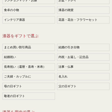
ランチョンマット・お膳
お盆・トレイ
食卓の小物
漆器の雑貨
インテリア漆器
花器・花台・フラワーセット
漆器をギフトで選ぶ
まとめ買い割引商品
結婚の引き出物
結婚祝い
内祝・お返し・記念品
長寿祝い（還暦・喜寿・米寿）
法事・仏事
ご夫婦・カップルに
名入れ
母の日ギフト
父の日ギフト
敬老の日ギフト