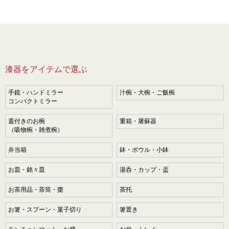
漆器をアイテムで選ぶ
手鏡・ハンドミラー
汁椀・大椀・ご飯椀
コンパクトミラー
蓋付きのお椀
重箱・屠蘇器
（吸物椀・雑煮椀）
弁当箱
鉢・ボウル・小鉢
お皿・銘々皿
湯呑・カップ・盃
お茶用品・茶筒・棗
茶托
お箸・スプーン・菓子切り
箸置き