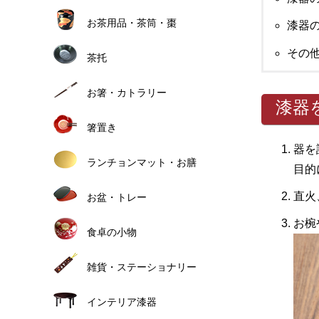
お茶用品・茶筒・棗
漆器
その
茶托
お箸・カトラリー
漆器
箸置き
器を
ランチョンマット・お膳
目的
直火
お盆・トレー
お椀
食卓の小物
雑貨・ステーショナリー
インテリア漆器