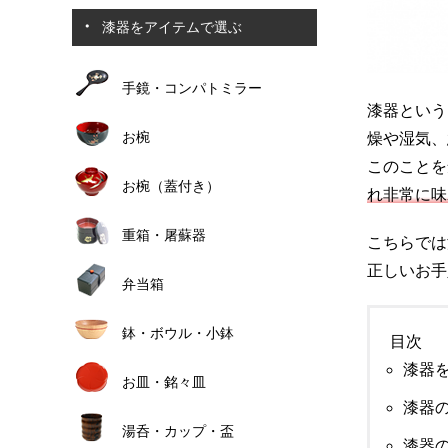
漆器をアイテムで選ぶ
手鏡・コンパトミラー
漆器という
お椀
燥や湿気、
このことを
お椀（蓋付き）
れ非常に味
重箱・屠蘇器
こちらでは
正しいお手
弁当箱
鉢・ボウル・小鉢
目次
漆器
お皿・銘々皿
漆器
湯呑・カップ・盃
漆器