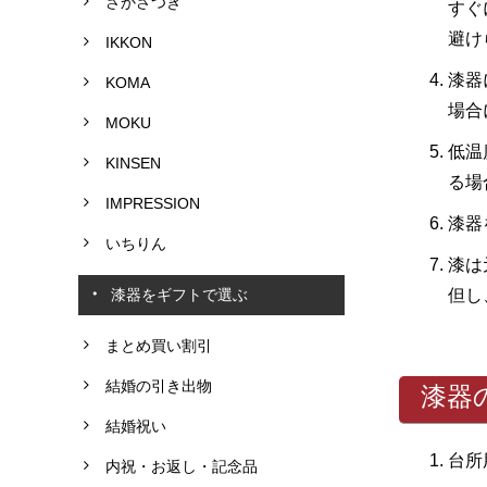
さかさつき
すぐ
避け
IKKON
漆器
KOMA
場合
MOKU
低温
KINSEN
る場
IMPRESSION
漆器
いちりん
漆は
漆器をギフトで選ぶ
但し
まとめ買い割引
結婚の引き出物
漆器
結婚祝い
台所
内祝・お返し・記念品