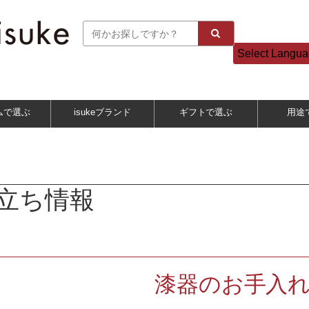
Select Langu
ムで選ぶ
isukeブランド
ギフトで選ぶ
用途
立ち情報
漆器のお手入