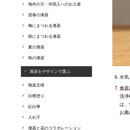
海外の方・外国人へのお土産
迎春の漆器
梅にまつわる漆器
桜にまつわる漆器
夏の漆器
秋の漆器
漆器をデザインで選ぶ
水気
独楽文様
食器
白檀塗り
洗浄
は、
紅白華
お薦
入れ子
漆器と花のコラボレーション