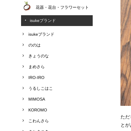
花器・花台・フラワーセット
isukeブランド
isukeブランド
ののは
きょうのな
まめさら
IRO-IRO
うるしこはこ
MIMOSA
KOROMO
ただ
こわんさら
とが