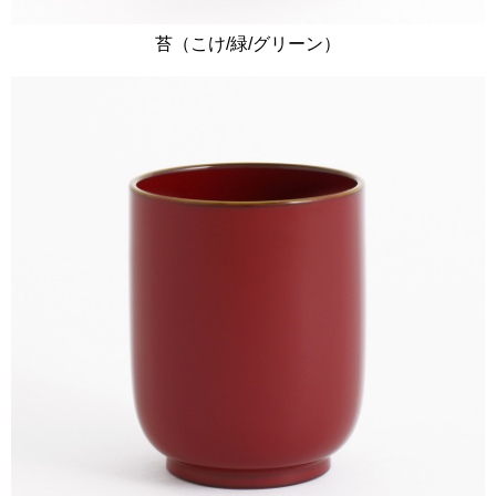
苔（こけ/緑/グリーン）