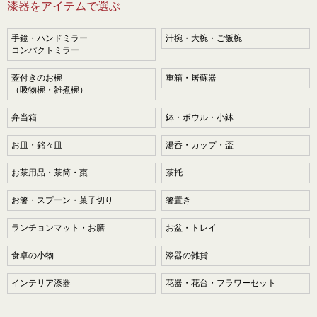
漆器をアイテムで選ぶ
手鏡・ハンドミラー
汁椀・大椀・ご飯椀
コンパクトミラー
蓋付きのお椀
重箱・屠蘇器
（吸物椀・雑煮椀）
弁当箱
鉢・ボウル・小鉢
お皿・銘々皿
湯呑・カップ・盃
お茶用品・茶筒・棗
茶托
お箸・スプーン・菓子切り
箸置き
ランチョンマット・お膳
お盆・トレイ
食卓の小物
漆器の雑貨
インテリア漆器
花器・花台・フラワーセット