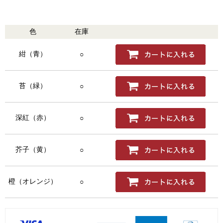
色
在庫
購入
紺（青）
○
苔（緑）
○
深紅（赤）
○
芥子（黄）
○
橙（オレンジ）
○