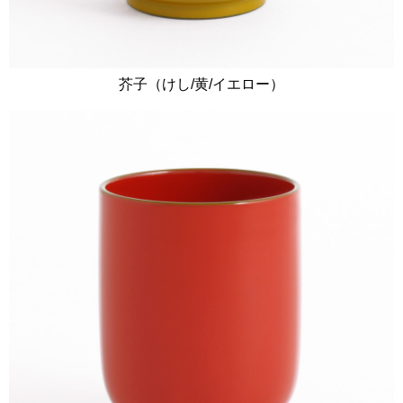
芥子（けし/黄/イエロー）