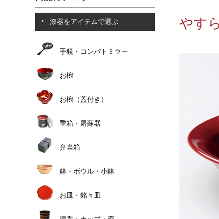
やすら
漆器をアイテムで選ぶ
手鏡・コンパトミラー
お椀
お椀（蓋付き）
重箱・屠蘇器
弁当箱
鉢・ボウル・小鉢
お皿・銘々皿
湯呑・カップ・盃