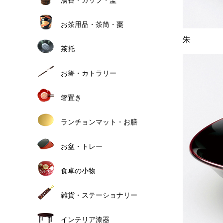
お茶用品・茶筒・棗
朱
茶托
お箸・カトラリー
箸置き
ランチョンマット・お膳
お盆・トレー
食卓の小物
雑貨・ステーショナリー
インテリア漆器