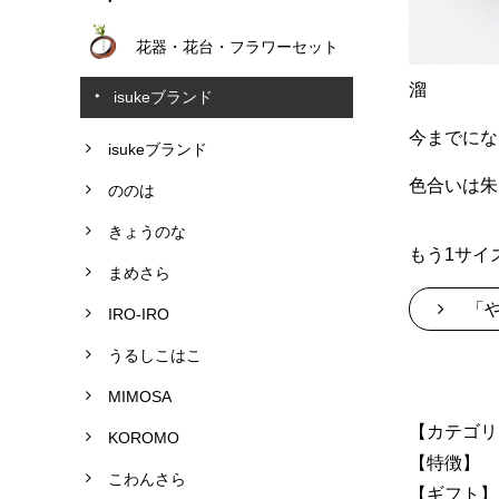
花器・花台・フラワーセット
溜
isukeブランド
今までにな
isukeブランド
色合いは朱
ののは
きょうのな
もう1サイ
まめさら
「や
IRO-IRO
うるしこはこ
MIMOSA
【カテゴリ
KOROMO
【特徴】 
こわんさら
【ギフト】