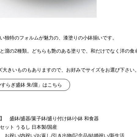
い独特のフォルムが魅力の、漆塗りの小鉢揃いです。
と溜の2種類。どちらも艶のある塗りで、和だけでなく洋の食
ズ大きいものもありますので、お好みでサイズをお選び下さい
すらぎ盛鉢 朱/溜」はこちら
】 盛鉢/盛器/菓子鉢/盛り付け鉢/小鉢 和食器
セット うるし 日本製/国産
 お祝い/内祝い/お返し/引き出物/記念品/結婚祝い/新生活