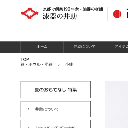
ホーム
井助について
アイテ
TOP
鉢・ボウル・小鉢
小鉢
井助について
About ISUKE (English)