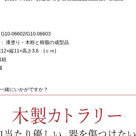
0-06602/G10-06603
： 漆塗り・木粉と樹脂の成型品
2×縦11×高さ3.6 (ｃｍ)
1組
溜
一緒にいかがですか？