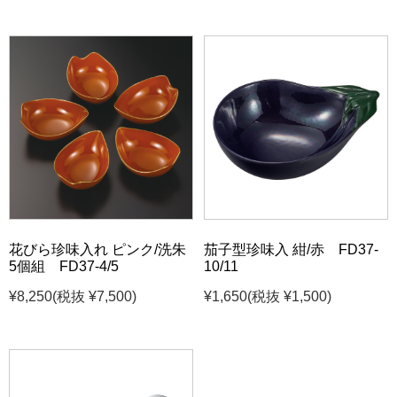
花びら珍味入れ ピンク/洗朱
茄子型珍味入 紺/赤 FD37-
5個組 FD37-4/5
10/11
¥8,250
(税抜 ¥7,500)
¥1,650
(税抜 ¥1,500)