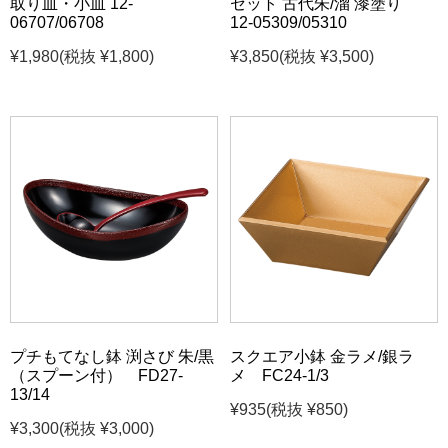
取り皿・小皿 12-
セット 古代朱/溜 漆塗り
06707/06708
12-05309/05310
¥1,980
(税抜 ¥1,800)
¥3,850
(税抜 ¥3,500)
プチもてなし鉢 渕さび 朱/黒
スクエア小鉢 金ラメ/銀ラ
（スプーン付） FD27-
メ FC24-1/3
13/14
¥935
(税抜 ¥850)
¥3,300
(税抜 ¥3,000)