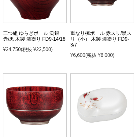
三つ組 ゆらぎボール 渕銀
重なり椀ボール 赤スリ/黒ス
赤/黒 木製 漆塗り FD9-14/18
リ（小） 木製 漆塗り FD9-
3/7
¥24,750
(税抜 ¥22,500)
¥6,600
(税抜 ¥6,000)