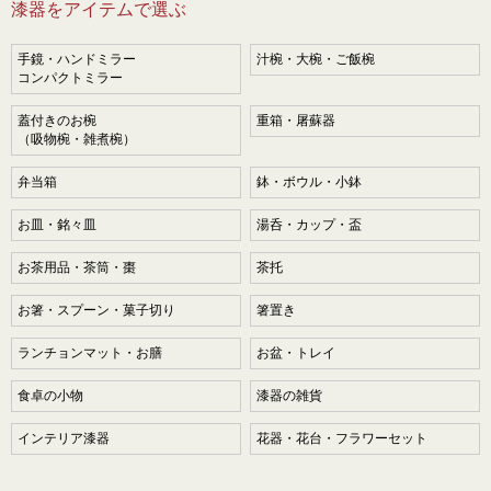
漆器をアイテムで選ぶ
手鏡・ハンドミラー
汁椀・大椀・ご飯椀
コンパクトミラー
蓋付きのお椀
重箱・屠蘇器
（吸物椀・雑煮椀）
弁当箱
鉢・ボウル・小鉢
お皿・銘々皿
湯呑・カップ・盃
お茶用品・茶筒・棗
茶托
お箸・スプーン・菓子切り
箸置き
ランチョンマット・お膳
お盆・トレイ
食卓の小物
漆器の雑貨
インテリア漆器
花器・花台・フラワーセット