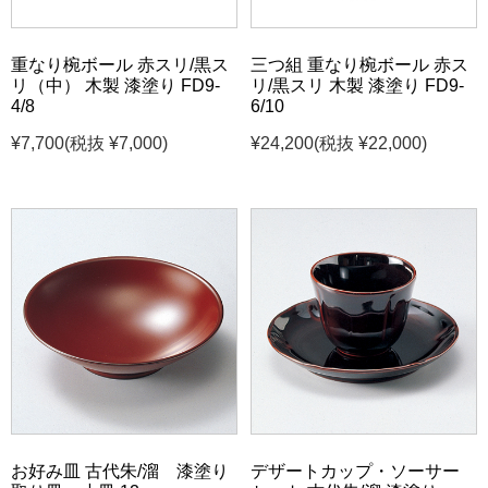
重なり椀ボール 赤スリ/黒ス
三つ組 重なり椀ボール 赤ス
リ（中） 木製 漆塗り FD9-
リ/黒スリ 木製 漆塗り FD9-
4/8
6/10
¥7,700
(税抜 ¥7,000)
¥24,200
(税抜 ¥22,000)
お好み皿 古代朱/溜 漆塗り
デザートカップ・ソーサー