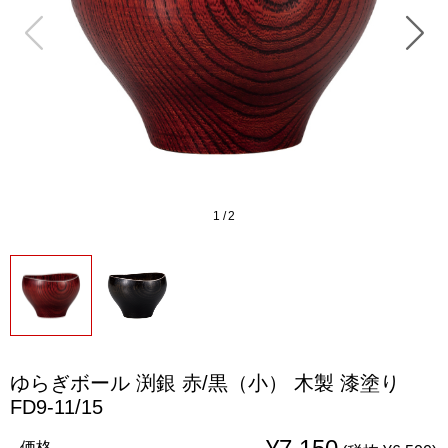
1
/
2
ゆらぎボール 渕銀 赤/黒（小） 木製 漆塗り
FD9-11/15
価格