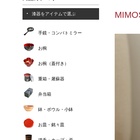
MIM
漆器をアイテムで選ぶ
手鏡・コンパトミラー
お椀
お椀（蓋付き）
重箱・屠蘇器
弁当箱
鉢・ボウル・小鉢
お皿・銘々皿
湯呑・カップ・盃