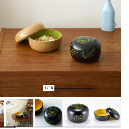
1
/
18