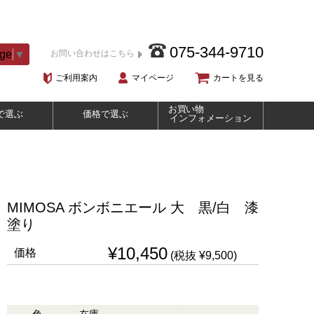
075-344-9710
age
▼
お問い合わせはこちら
ご利用案内
マイページ
カートを見る
お買い物
で選ぶ
価格で選ぶ
インフォメーション
MIMOSA ボンボニエール 大 黒/白 漆
塗り
¥10,450
価格
(税抜 ¥9,500)
色
在庫
購入