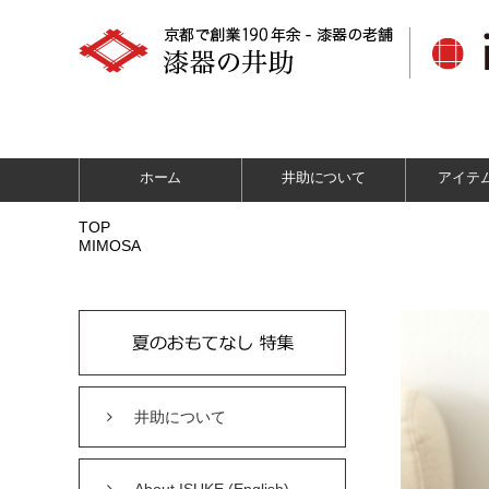
ホーム
井助について
アイテ
TOP
MIMOSA
井助について
About ISUKE (English)