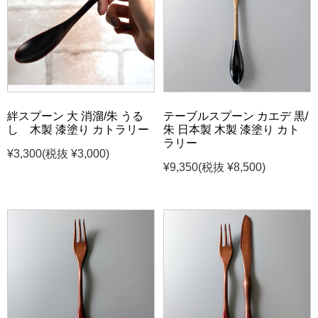
絆スプーン 大 消溜/朱 うる
テーブルスプーン カエデ 黒/
し 木製 漆塗り カトラリー
朱 日本製 木製 漆塗り カト
ラリー
¥3,300
(税抜 ¥3,000)
¥9,350
(税抜 ¥8,500)