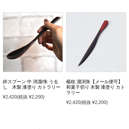
絆スプーン 中 消溜/朱 うる
楊枝 溜渕朱【メール便可】
し 木製 漆塗り カトラリー
和菓子切り 木製 漆塗り カト
ラリー
¥2,420
(税抜 ¥2,200)
¥2,420
(税抜 ¥2,200)