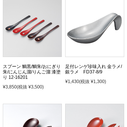
スプーン 鯛黒/鯛朱/おにぎり
足付レンゲ珍味入れ 金ラメ/
朱/にんじん溜/りんご溜 漆塗
銀ラメ FD37-8/9
り 12-16201
¥1,430
(税抜 ¥1,300)
¥3,850
(税抜 ¥3,500)