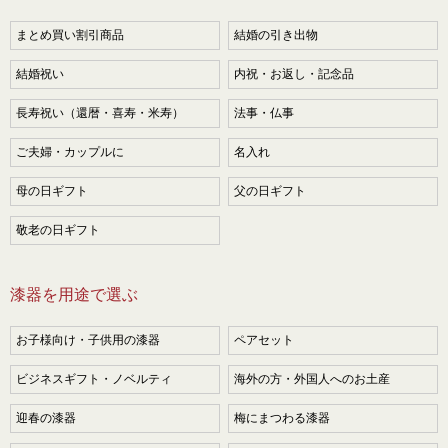
まとめ買い割引商品
結婚の引き出物
結婚祝い
内祝・お返し・記念品
長寿祝い（還暦・喜寿・米寿）
法事・仏事
ご夫婦・カップルに
名入れ
母の日ギフト
父の日ギフト
敬老の日ギフト
漆器を用途で選ぶ
お子様向け・子供用の漆器
ペアセット
ビジネスギフト・ノベルティ
海外の方・外国人へのお土産
迎春の漆器
梅にまつわる漆器