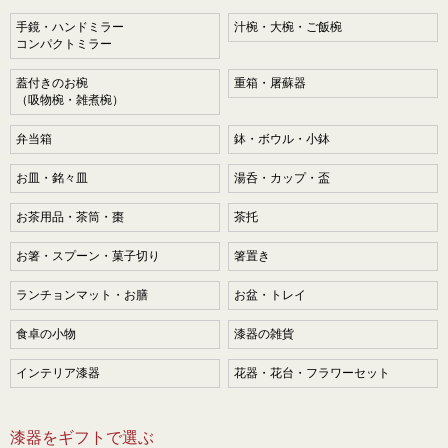
手鏡・ハンドミラー
汁椀・大椀・ご飯椀
コンパクトミラー
蓋付きのお椀
重箱・屠蘇器
（吸物椀・雑煮椀）
弁当箱
鉢・ボウル・小鉢
お皿・銘々皿
湯呑・カップ・盃
お茶用品・茶筒・棗
茶托
お箸・スプーン・菓子切り
箸置き
ランチョンマット・お膳
お盆・トレイ
食卓の小物
漆器の雑貨
インテリア漆器
花器・花台・フラワーセット
漆器をギフトで選ぶ