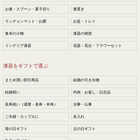
お箸・スプーン・菓子切り
箸置き
ランチョンマット・お膳
お盆・トレイ
食卓の小物
漆器の雑貨
インテリア漆器
花器・花台・フラワーセット
漆器をギフトで選ぶ
まとめ買い割引商品
結婚の引き出物
結婚祝い
内祝・お返し・記念品
長寿祝い（還暦・喜寿・米寿）
法事・仏事
ご夫婦・カップルに
名入れ
母の日ギフト
父の日ギフト