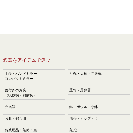
漆器をアイテムで選ぶ
手鏡・ハンドミラー
汁椀・大椀・ご飯椀
コンパクトミラー
蓋付きのお椀
重箱・屠蘇器
（吸物椀・雑煮椀）
弁当箱
鉢・ボウル・小鉢
お皿・銘々皿
湯呑・カップ・盃
お茶用品・茶筒・棗
茶托