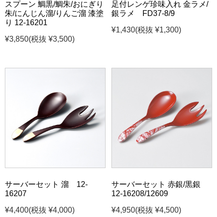
スプーン 鯛黒/鯛朱/おにぎり
足付レンゲ珍味入れ 金ラメ/
朱/にんじん溜/りんご溜 漆塗
銀ラメ FD37-8/9
り 12-16201
¥1,430
(税抜 ¥1,300)
¥3,850
(税抜 ¥3,500)
サーバーセット 溜 12-
サーバーセット 赤銀/黒銀
16207
12-16208/12609
¥4,400
(税抜 ¥4,000)
¥4,950
(税抜 ¥4,500)