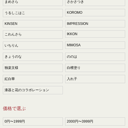
まめさら
さかさつき
KOROMO
うるしこはこ
KINSEN
IMPRESSION
IKKON
こわんさら
MIMOSA
いちりん
きょうのな
ののは
独楽文様
白檀塗り
紅白華
入れ子
漆器と花のコラボレーション
価格で選ぶ
0円〜1999円
2000円〜3999円