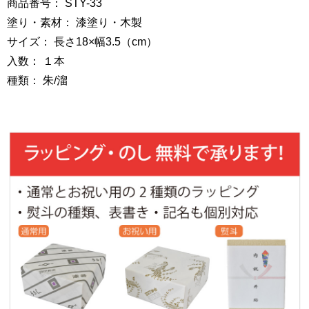
商品番号： STY-33
塗り・素材： 漆塗り・木製
サイズ： 長さ18×幅3.5（cm）
入数： １本
種類： 朱/溜