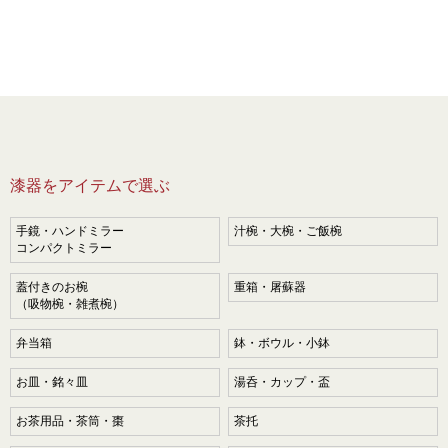
漆器をアイテムで選ぶ
手鏡・ハンドミラー
汁椀・大椀・ご飯椀
コンパクトミラー
蓋付きのお椀
重箱・屠蘇器
（吸物椀・雑煮椀）
弁当箱
鉢・ボウル・小鉢
お皿・銘々皿
湯呑・カップ・盃
お茶用品・茶筒・棗
茶托