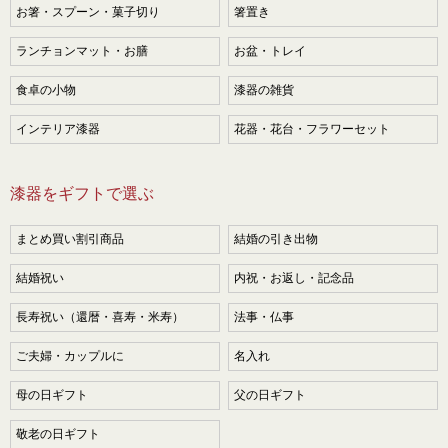
お箸・スプーン・菓子切り
箸置き
ランチョンマット・お膳
お盆・トレイ
食卓の小物
漆器の雑貨
インテリア漆器
花器・花台・フラワーセット
漆器をギフトで選ぶ
まとめ買い割引商品
結婚の引き出物
結婚祝い
内祝・お返し・記念品
長寿祝い（還暦・喜寿・米寿）
法事・仏事
ご夫婦・カップルに
名入れ
母の日ギフト
父の日ギフト
敬老の日ギフト