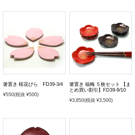
箸置き 桜花びら FD39-3/4
箸置き 福梅 ５枚セット 【ま
とめ買い割引】FD39-9/10
¥550
(税抜 ¥500)
¥3,850
(税抜 ¥3,500)