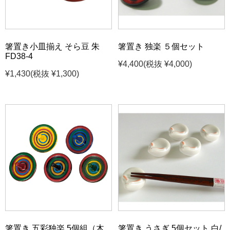
箸置き小皿揃え そら豆 朱
箸置き 独楽 ５個セット
FD38-4
¥4,400
(税抜 ¥4,000)
¥1,430
(税抜 ¥1,300)
箸置き 五彩独楽 5個組（木
箸置き うさぎ 5個セット 白/