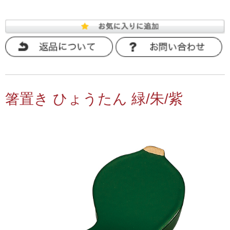
箸置き ひょうたん 緑/朱/紫