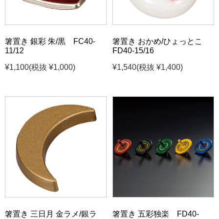
箸置き 銀彩 朱/黒 FC40-
箸置き おかめ/ひょっとこ
11/12
FD40-15/16
¥1,100
(税抜 ¥1,000)
¥1,540
(税抜 ¥1,400)
箸置き 三日月 金ラメ/銀ラ
箸置き 五彩独楽 FD40-