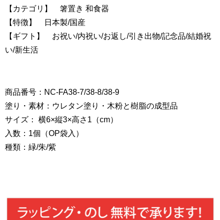
【カテゴリ】 箸置き 和食器
【特徴】 日本製/国産
【ギフト】 お祝い/内祝い/お返し/引き出物/記念品/結婚祝
い/新生活
商品番号：NC-FA38-7/38-8/38-9
塗り・素材：ウレタン塗り・木粉と樹脂の成型品
サイズ： 横6×縦3×高さ1（cm）
入数：1個（OP袋入）
種類：緑/朱/紫