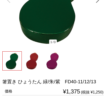
1
/
3
箸置き ひょうたん 緑/朱/紫 FD40-11/12/13
¥1,375
価格
(税抜 ¥1,250)