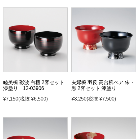
睦美椀 彩波 白檀 2客セット
夫婦椀 羽反 高台椀ペア 朱・
漆塗り 12-03906
黒 2客セット 漆塗り
¥7,150
(税抜 ¥6,500)
¥8,250
(税抜 ¥7,500)