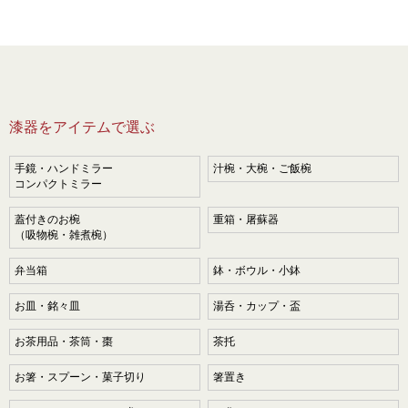
漆器をアイテムで選ぶ
手鏡・ハンドミラー
汁椀・大椀・ご飯椀
コンパクトミラー
蓋付きのお椀
重箱・屠蘇器
（吸物椀・雑煮椀）
弁当箱
鉢・ボウル・小鉢
お皿・銘々皿
湯呑・カップ・盃
お茶用品・茶筒・棗
茶托
お箸・スプーン・菓子切り
箸置き