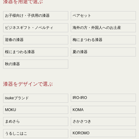
漆器を用途で選ぶ
お子様向け・子供用の漆器
ペアセット
ビジネスギフト・ノベルティ
海外の方・外国人へのお土産
迎春の漆器
梅にまつわる漆器
桜にまつわる漆器
夏の漆器
秋の漆器
漆器をデザインで選ぶ
IRO-IRO
isukeブランド
MOKU
KOMA
まめさら
さかさつき
KOROMO
うるしこはこ