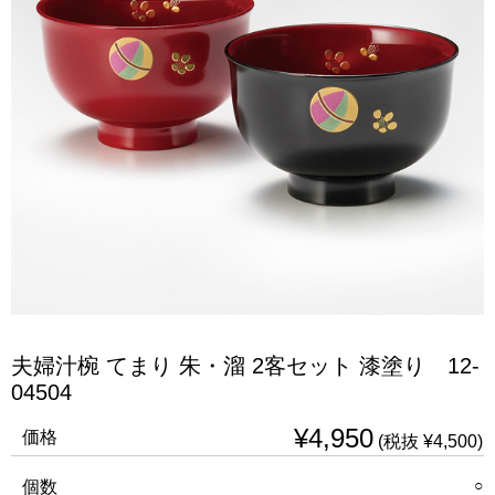
夫婦汁椀 てまり 朱・溜 2客セット 漆塗り 12-
04504
¥4,950
価格
(税抜 ¥4,500)
○
個数