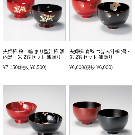
夫婦椀 桜二輪 まり型汁椀 溜
夫婦椀 春秋 つぼみ汁椀 溜・
内黒・朱 2客セット 漆塗り
朱 2客セット 漆塗り
¥7,150
(税抜 ¥6,500)
¥6,600
(税抜 ¥6,000)