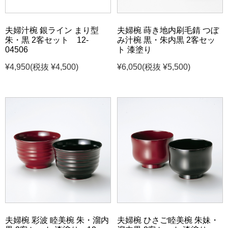
夫婦汁椀 銀ライン まり型
夫婦椀 蒔き地内刷毛錆 つぼ
朱・黒 2客セット 12-
み汁椀 黒・朱内黒 2客セッ
04506
ト 漆塗り
¥4,950
(税抜 ¥4,500)
¥6,050
(税抜 ¥5,500)
夫婦椀 彩波 睦美椀 朱・溜内
夫婦椀 ひさご睦美椀 朱妹・