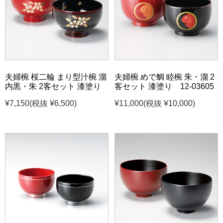
夫婦椀 桜二輪 まり型汁椀 溜
夫婦椀 めで鯛 睦椀 朱・溜 2
内黒・朱 2客セット 漆塗り
客セット 漆塗り 12-03605
¥7,150
(税抜 ¥6,500)
¥11,000
(税抜 ¥10,000)