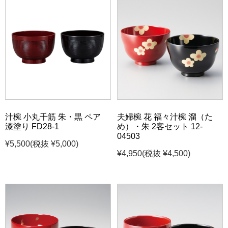
汁椀 小丸千筋 朱・黒 ペア
夫婦椀 花 福々汁椀 溜（た
漆塗り FD28-1
め）・朱 2客セット 12-
04503
¥5,500
(税抜 ¥5,000)
¥4,950
(税抜 ¥4,500)