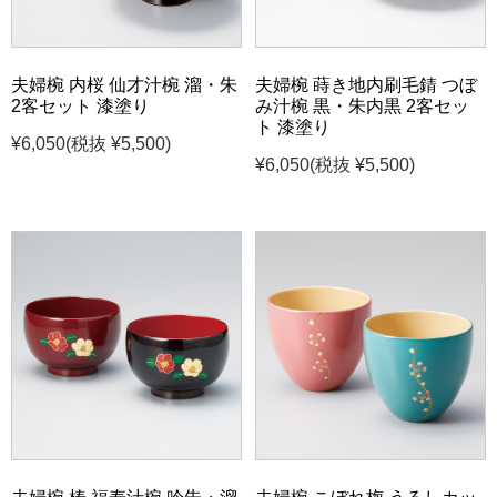
夫婦椀 内桜 仙才汁椀 溜・朱
夫婦椀 蒔き地内刷毛錆 つぼ
2客セット 漆塗り
み汁椀 黒・朱内黒 2客セッ
ト 漆塗り
¥6,050
(税抜 ¥5,500)
¥6,050
(税抜 ¥5,500)