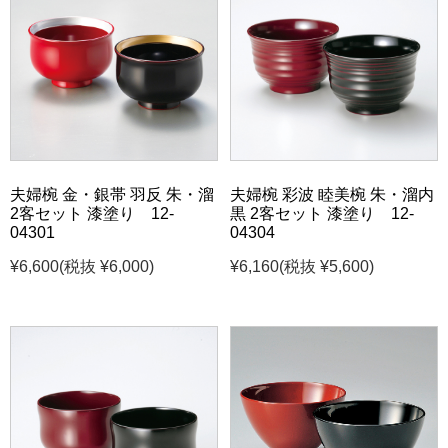
夫婦椀 金・銀帯 羽反 朱・溜
夫婦椀 彩波 睦美椀 朱・溜内
2客セット 漆塗り 12-
黒 2客セット 漆塗り 12-
04301
04304
¥6,600
(税抜 ¥6,000)
¥6,160
(税抜 ¥5,600)