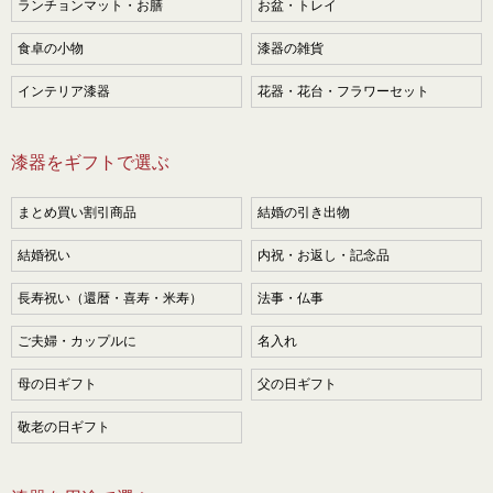
ランチョンマット・お膳
お盆・トレイ
食卓の小物
漆器の雑貨
インテリア漆器
花器・花台・フラワーセット
漆器をギフトで選ぶ
まとめ買い割引商品
結婚の引き出物
結婚祝い
内祝・お返し・記念品
長寿祝い（還暦・喜寿・米寿）
法事・仏事
ご夫婦・カップルに
名入れ
母の日ギフト
父の日ギフト
敬老の日ギフト