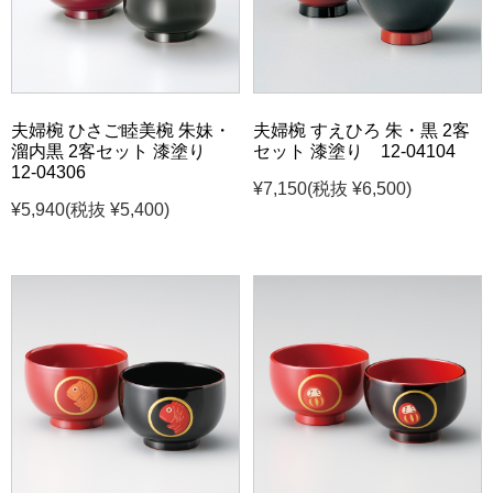
夫婦椀 ひさご睦美椀 朱妹・
夫婦椀 すえひろ 朱・黒 2客
溜内黒 2客セット 漆塗り
セット 漆塗り 12-04104
12-04306
¥7,150
(税抜 ¥6,500)
¥5,940
(税抜 ¥5,400)