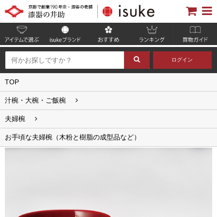
ログイン
TOP
汁椀・大椀・ご飯椀
夫婦椀
お手頃な夫婦椀（木粉と樹脂の成型品など）