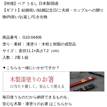
【特徴】ペア うるし 日本製/国産
【ギフト】結婚祝い/結婚記念日/ご夫婦・カップルへの贈り
物/内祝い/お返し/引き出物
商品番号： G10-04406
塗り・素材： 漆塗り・木粉と樹脂の成型品
サイズ： 直径11.1×高さ7.2（cm）
入数： 2客１組
▼こちらも一緒にいかがですか？
毎日使うものだから納得できるものを。
安心な木製・漆塗りのお箸 はこちらから