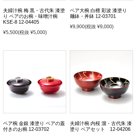
夫婦汁椀 梅 黒・古代朱 漆塗
ペア大椀 白檀 彩波 漆塗り
り ペアのお椀・味噌汁椀
麺鉢・丼鉢 12-03701
KSE-8 12-04405
¥9,900
(税抜 ¥9,000)
¥5,500
(税抜 ¥5,000)
ペア椀 金銀 漆塗り ペアの蓋
夫婦汁椀 内桜 溜・古代朱 漆
付きのお椀 12-03702
塗り ペアセット 12-04206