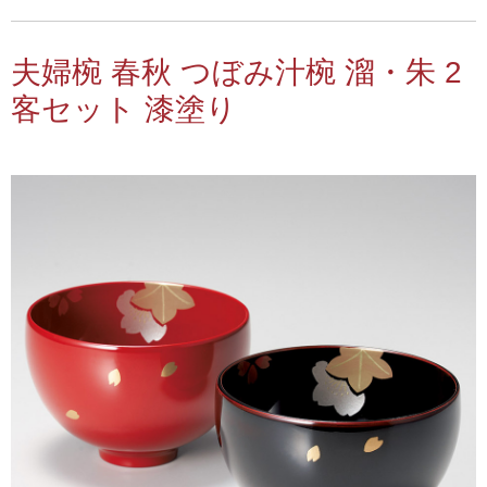
夫婦椀 春秋 つぼみ汁椀 溜・朱 2
客セット 漆塗り