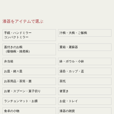
漆器をアイテムで選ぶ
手鏡・ハンドミラー
汁椀・大椀・ご飯椀
コンパクトミラー
蓋付きのお椀
重箱・屠蘇器
（吸物椀・雑煮椀）
弁当箱
鉢・ボウル・小鉢
お皿・銘々皿
湯呑・カップ・盃
お茶用品・茶筒・棗
茶托
お箸・スプーン・菓子切り
箸置き
ランチョンマット・お膳
お盆・トレイ
食卓の小物
漆器の雑貨