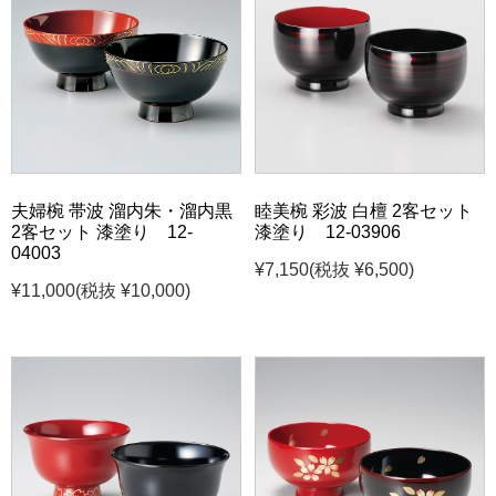
夫婦椀 帯波 溜内朱・溜内黒
睦美椀 彩波 白檀 2客セット
2客セット 漆塗り 12-
漆塗り 12-03906
04003
¥7,150
(税抜 ¥6,500)
¥11,000
(税抜 ¥10,000)