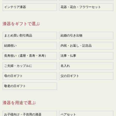
インテリア漆器
花器・花台・フラワーセット
漆器をギフトで選ぶ
まとめ買い割引商品
結婚の引き出物
結婚祝い
内祝・お返し・記念品
長寿祝い（還暦・喜寿・米寿）
法事・仏事
ご夫婦・カップルに
名入れ
母の日ギフト
父の日ギフト
敬老の日ギフト
漆器を用途で選ぶ
お子様向け・子供用の漆器
ペアセット