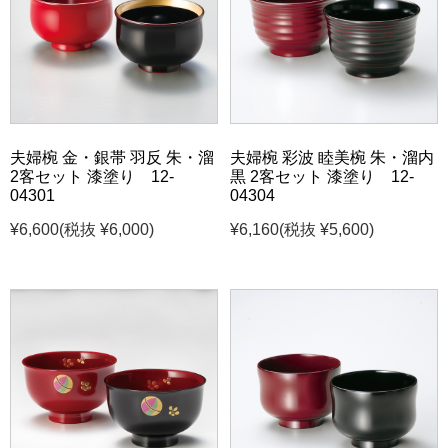
夫婦椀 金・銀帯 羽反 朱・溜
夫婦椀 彩波 睦美椀 朱・溜内
2客セット 漆塗り 12-
黒 2客セット 漆塗り 12-
04301
04304
¥6,600
(税抜 ¥6,000)
¥6,160
(税抜 ¥5,600)