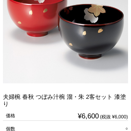
夫婦椀 春秋 つぼみ汁椀 溜・朱 2客セット 漆塗
り
¥6,600
価格
(税抜 ¥6,000)
○
個数