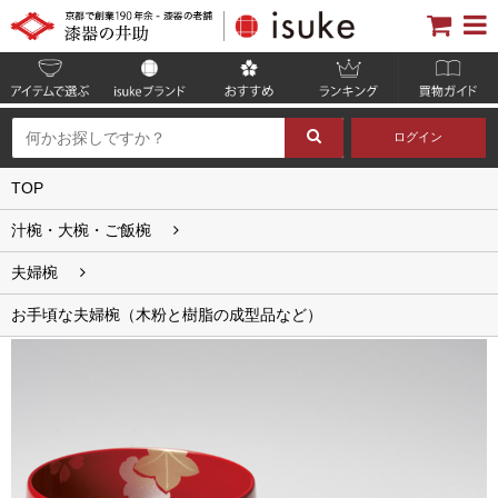
ログイン
TOP
汁椀・大椀・ご飯椀
夫婦椀
お手頃な夫婦椀（木粉と樹脂の成型品など）