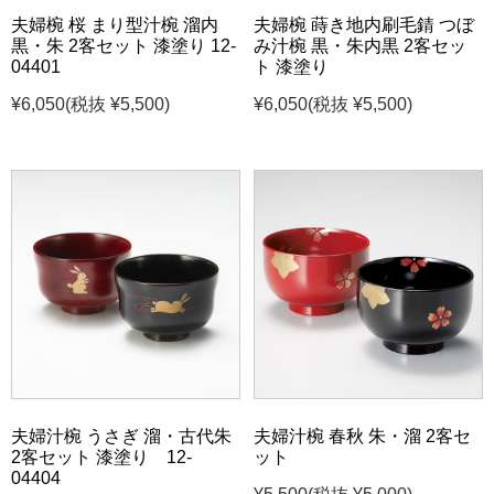
夫婦椀 桜 まり型汁椀 溜内
夫婦椀 蒔き地内刷毛錆 つぼ
黒・朱 2客セット 漆塗り 12-
み汁椀 黒・朱内黒 2客セッ
04401
ト 漆塗り
¥6,050
(税抜 ¥5,500)
¥6,050
(税抜 ¥5,500)
夫婦汁椀 うさぎ 溜・古代朱
夫婦汁椀 春秋 朱・溜 2客セ
2客セット 漆塗り 12-
ット
04404