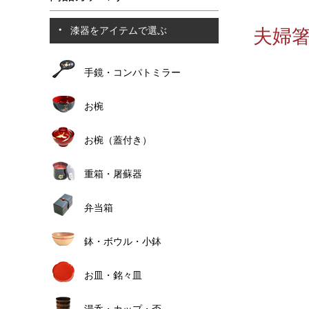
漆器をアイテムで選ぶ
夫婦箸
手鏡・コンパトミラー
お椀
お椀（蓋付き）
重箱・屠蘇器
弁当箱
鉢・ボウル・小鉢
お皿・銘々皿
湯呑・カップ・盃