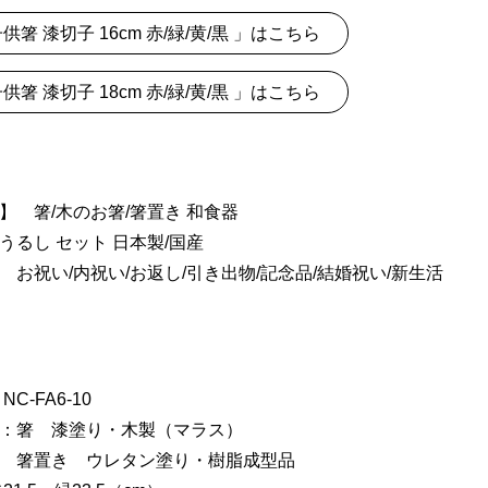
供箸 漆切子 16cm 赤/緑/黄/黒 」はこちら
供箸 漆切子 18cm 赤/緑/黄/黒 」はこちら
】 箸/木のお箸/箸置き 和食器
うるし セット 日本製/国産
 お祝い/内祝い/お返し/引き出物/記念品/結婚祝い/新生活
C-FA6-10
：箸 漆塗り・木製（マラス）
 ウレタン塗り・樹脂成型品