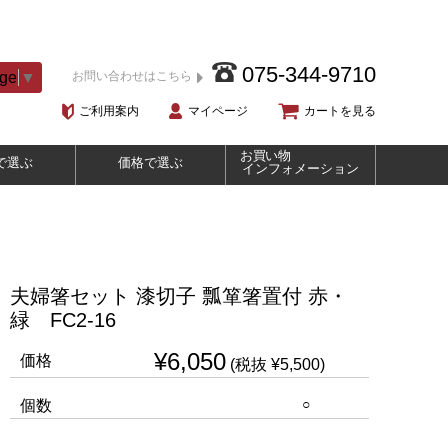
075-344-9710
age
▼
お問い合わせはこちら
ご利用案内
マイページ
カートを見る
お買い物
で選ぶ
価格で選ぶ
インフォメーション
夫婦箸セット 漆切子 瓢箪箸置付 赤・
緑 FC2-16
¥6,050
価格
(税抜 ¥5,500)
○
個数