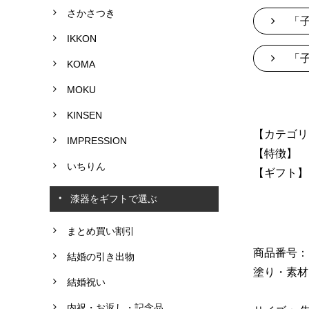
さかさつき
「子
IKKON
「子
KOMA
MOKU
KINSEN
【カテゴリ
IMPRESSION
【特徴】 
いちりん
【ギフト】
漆器をギフトで選ぶ
まとめ買い割引
商品番号： N
結婚の引き出物
塗り・素材
結婚祝い
箸置き
内祝・お返し・記念品