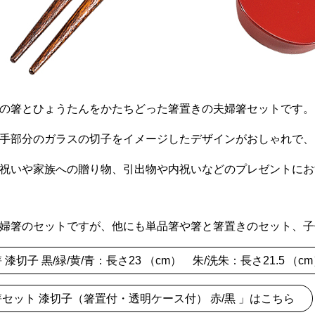
の箸とひょうたんをかたちどった箸置きの夫婦箸セットです。
手部分のガラスの切子をイメージしたデザインがおしゃれで、
祝いや家族への贈り物、引出物や内祝いなどのプレゼントにお
婦箸のセットですが、他にも単品箸や箸と箸置きのセット、子
 漆切子 黒/緑/黄/青：長さ23 （cm） 朱/洗朱：長さ21.5 （c
セット 漆切子（箸置付・透明ケース付） 赤/黒 」はこちら