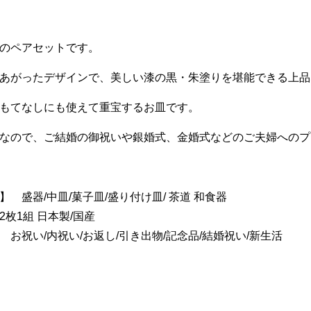
のペアセットです。
あがったデザインで、美しい漆の黒・朱塗りを堪能できる上品
もてなしにも使えて重宝するお皿です。
なので、ご結婚の御祝いや銀婚式、金婚式などのご夫婦へのプ
】 盛器/中皿/菓子皿/盛り付け皿/ 茶道 和食器
2枚1組 日本製/国産
 お祝い/内祝い/お返し/引き出物/記念品/結婚祝い/新生活