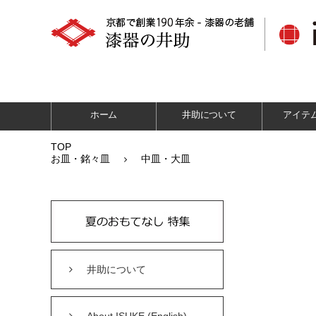
ホーム
井助について
アイテ
TOP
お皿・銘々皿
中皿・大皿
井助について
About ISUKE (English)