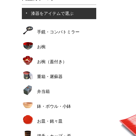
漆器をアイテムで選ぶ
手鏡・コンパトミラー
お椀
お椀（蓋付き）
重箱・屠蘇器
弁当箱
鉢・ボウル・小鉢
お皿・銘々皿
湯呑・カップ・盃