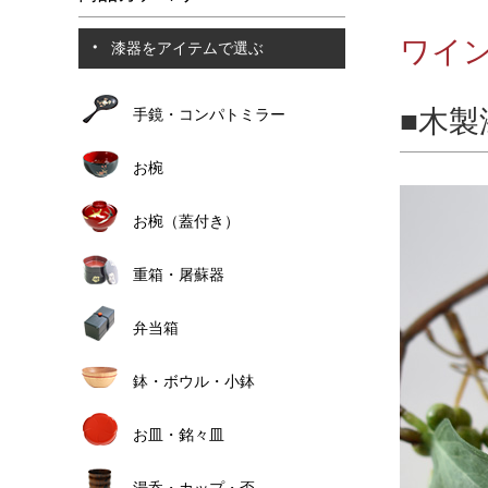
ワイ
漆器をアイテムで選ぶ
木製
手鏡・コンパトミラー
お椀
お椀（蓋付き）
重箱・屠蘇器
弁当箱
鉢・ボウル・小鉢
お皿・銘々皿
湯呑・カップ・盃