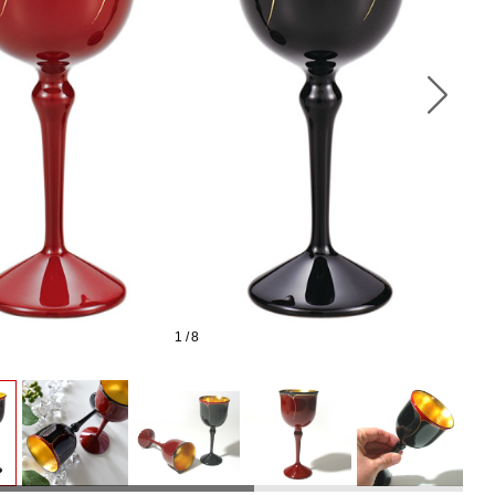
1
/
8