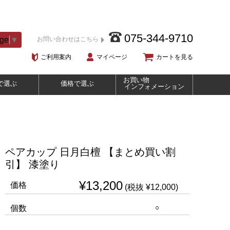
075-344-9710
age
▼
お問い合わせはこちら
ご利用案内
マイページ
カートを見る
お買い物
で選ぶ
価格で選ぶ
インフォメーション
ペアカップ 日月白檀 【まとめ買い割
引】 漆塗り
¥13,200
価格
(税抜 ¥12,000)
○
個数