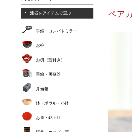
ペアカ
漆器をアイテムで選ぶ
手鏡・コンパトミラー
お椀
お椀（蓋付き）
重箱・屠蘇器
弁当箱
鉢・ボウル・小鉢
お皿・銘々皿
湯呑・カップ・盃