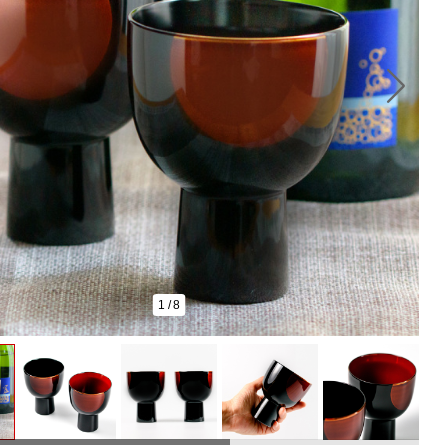
1
/
8