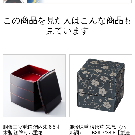
この商品を見た人はこんな商品も
見ています
胴張三段重箱 溜内朱 6.5寸
姫珍味重 桜唐草 朱/黒（パー
木製 漆塗りお重箱
ル調） FB38-7/38-8【製造