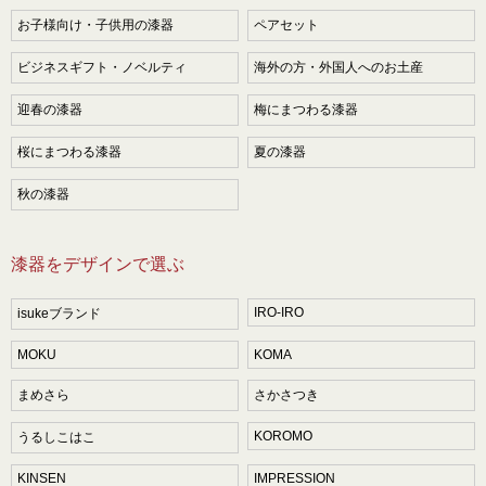
お子様向け・子供用の漆器
ペアセット
ビジネスギフト・ノベルティ
海外の方・外国人へのお土産
迎春の漆器
梅にまつわる漆器
桜にまつわる漆器
夏の漆器
秋の漆器
漆器をデザインで選ぶ
IRO-IRO
isukeブランド
MOKU
KOMA
まめさら
さかさつき
KOROMO
うるしこはこ
KINSEN
IMPRESSION