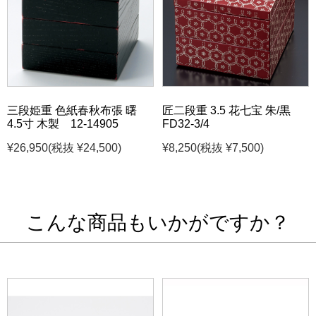
三段姫重 色紙春秋布張 曙
匠二段重 3.5 花七宝 朱/黒
4.5寸 木製 12-14905
FD32-3/4
¥26,950
(税抜 ¥24,500)
¥8,250
(税抜 ¥7,500)
こんな商品もいかがですか？