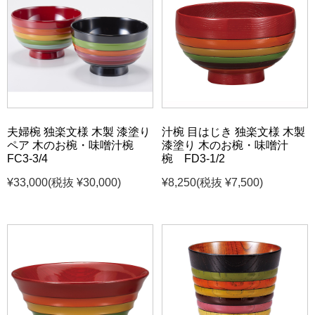
夫婦椀 独楽文様 木製 漆塗り
汁椀 目はじき 独楽文様 木製
ペア 木のお椀・味噌汁椀
漆塗り 木のお椀・味噌汁
FC3-3/4
椀 FD3-1/2
¥33,000
(税抜 ¥30,000)
¥8,250
(税抜 ¥7,500)