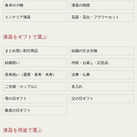
食卓の小物
漆器の雑貨
インテリア漆器
花器・花台・フラワーセット
漆器をギフトで選ぶ
まとめ買い割引商品
結婚の引き出物
結婚祝い
内祝・お返し・記念品
長寿祝い（還暦・喜寿・米寿）
法事・仏事
ご夫婦・カップルに
名入れ
母の日ギフト
父の日ギフト
敬老の日ギフト
漆器を用途で選ぶ