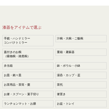
漆器をアイテムで選ぶ
手鏡・ハンドミラー
汁椀・大椀・ご飯椀
コンパクトミラー
蓋付きのお椀
重箱・屠蘇器
（吸物椀・雑煮椀）
弁当箱
鉢・ボウル・小鉢
お皿・銘々皿
湯呑・カップ・盃
お茶用品・茶筒・棗
茶托
お箸・スプーン・菓子切り
箸置き
ランチョンマット・お膳
お盆・トレイ