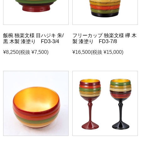
飯椀 独楽文様 目ハジキ 朱/
フリーカップ 独楽文様 欅 木
黒 木製 漆塗り FD3-3/4
製 漆塗り FD3-7/8
¥8,250
(税抜 ¥7,500)
¥16,500
(税抜 ¥15,000)