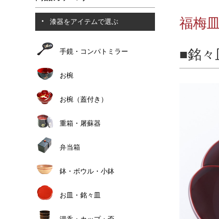
福梅皿 
漆器をアイテムで選ぶ
銘々
手鏡・コンパトミラー
お椀
お椀（蓋付き）
重箱・屠蘇器
弁当箱
鉢・ボウル・小鉢
お皿・銘々皿
湯呑・カップ・盃