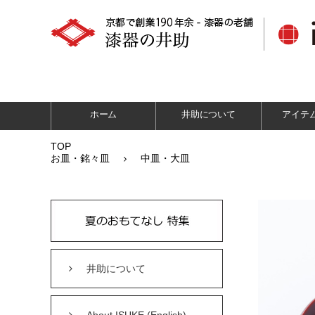
ホーム
井助について
アイテ
TOP
お皿・銘々皿
中皿・大皿
井助について
About ISUKE (English)