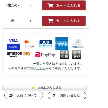
溜(ため)
○
朱
○
一部の決済方法を抜粋しています。
その他の決済方法は
こちら
からご確認いただけます。