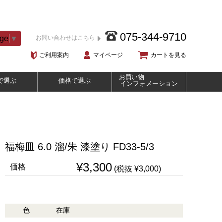
075-344-9710
age
▼
お問い合わせはこちら
ご利用案内
マイページ
カートを見る
お買い物
で選ぶ
価格で選ぶ
インフォメーション
福梅皿 6.0 溜/朱 漆塗り FD33-5/3
¥3,300
価格
(税抜 ¥3,000)
色
在庫
購入