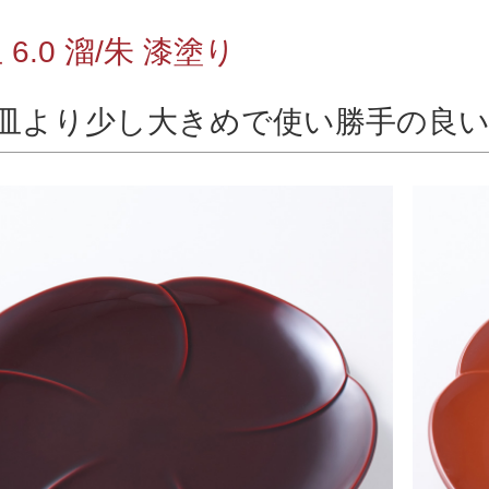
6.0 溜/朱 漆塗り
皿より少し大きめで使い勝手の良