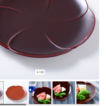
1
/
13