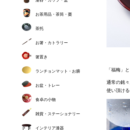
お茶用品・茶筒・棗
茶托
お箸・カトラリー
箸置き
「福梅」と
ランチョンマット・お膳
通常の銘々
お盆・トレー
使い頂ける
食卓の小物
雑貨・ステーショナリー
インテリア漆器