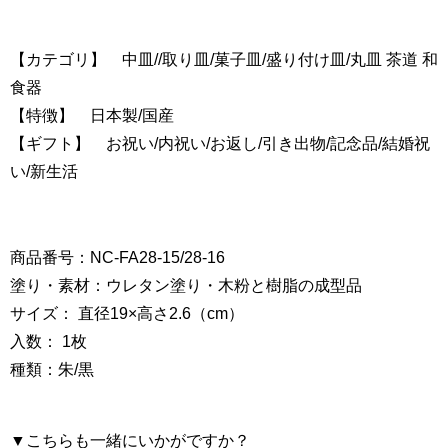
【カテゴリ】 中皿//取り皿/菓子皿/盛り付け皿/丸皿 茶道 和
食器
【特徴】 日本製/国産
【ギフト】 お祝い/内祝い/お返し/引き出物/記念品/結婚祝
い/新生活
商品番号：NC-FA28-15/28-16
塗り・素材：ウレタン塗り・木粉と樹脂の成型品
サイズ： 直径19×高さ2.6（cm）
入数： 1枚
種類：朱/黒
▼こちらも一緒にいかがですか？