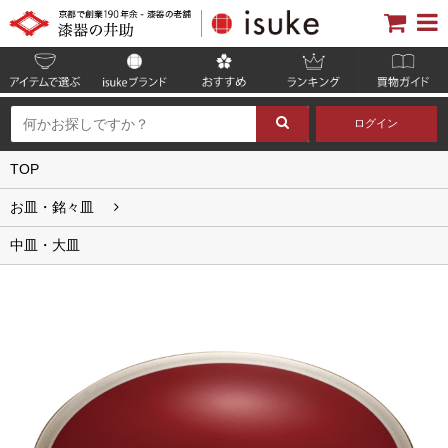
ログイン
TOP
お皿・銘々皿
中皿・大皿