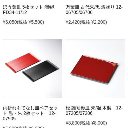
ほう葉皿 5枚セット 溜/緑
万葉皿 古代朱/黒 漆塗り 12-
FD34-11/12
06705/06706
¥6,050
(税抜 ¥5,500)
¥2,420
(税抜 ¥2,200)
両折れもてなし皿ペアセッ
松 誰袖形皿 朱/溜 木製 12-
ト 黒・朱 2枚セット 12-
07205/07206
07505
¥8,800
(税抜 ¥8,000)