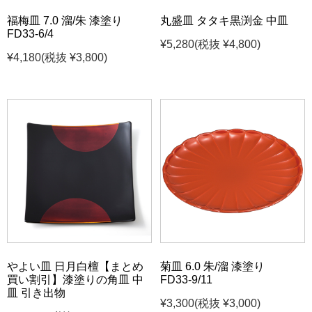
福梅皿 7.0 溜/朱 漆塗り
丸盛皿 タタキ黒渕金 中皿
FD33-6/4
¥5,280
(税抜 ¥4,800)
¥4,180
(税抜 ¥3,800)
やよい皿 日月白檀【まとめ
菊皿 6.0 朱/溜 漆塗り
買い割引】漆塗りの角皿 中
FD33-9/11
皿 引き出物
¥3,300
(税抜 ¥3,000)