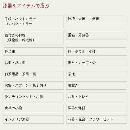
漆器をアイテムで選ぶ
手鏡・ハンドミラー
汁椀・大椀・ご飯椀
コンパクトミラー
蓋付きのお椀
重箱・屠蘇器
（吸物椀・雑煮椀）
弁当箱
鉢・ボウル・小鉢
お皿・銘々皿
湯呑・カップ・盃
お茶用品・茶筒・棗
茶托
お箸・スプーン・菓子切り
箸置き
ランチョンマット・お膳
お盆・トレイ
食卓の小物
漆器の雑貨
インテリア漆器
花器・花台・フラワーセット