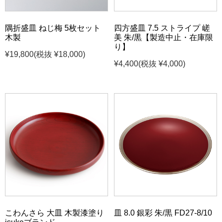
隅折盛皿 ねじ梅 5枚セット
四方盛皿 7.5 ストライプ 嵯
木製
美 朱/黒【製造中止・在庫限
り】
¥19,800
(税抜 ¥18,000)
¥4,400
(税抜 ¥4,000)
こわんさら 大皿 木製漆塗り
皿 8.0 銀彩 朱/黒 FD27-8/10