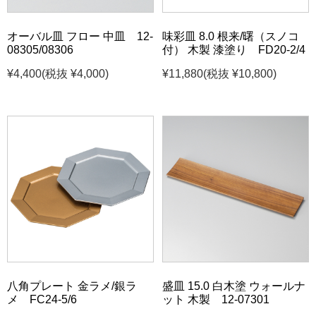
オーバル皿 フロー 中皿 12-
味彩皿 8.0 根来/曙（スノコ
08305/08306
付） 木製 漆塗り FD20-2/4
¥4,400
(税抜 ¥4,000)
¥11,880
(税抜 ¥10,800)
八角プレート 金ラメ/銀ラ
盛皿 15.0 白木塗 ウォールナ
メ FC24-5/6
ット 木製 12-07301