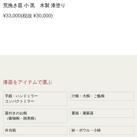
荒挽き皿 小 黒 木製 漆塗り
¥33,000
(税抜 ¥30,000)
漆器をアイテムで選ぶ
手鏡・ハンドミラー
汁椀・大椀・ご飯椀
コンパクトミラー
蓋付きのお椀
重箱・屠蘇器
（吸物椀・雑煮椀）
弁当箱
鉢・ボウル・小鉢