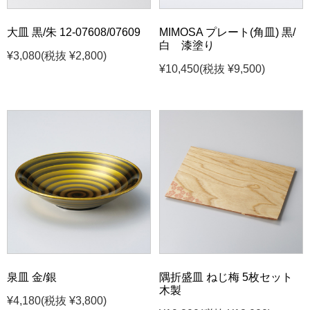
大皿 黒/朱 12-07608/07609
MIMOSA プレート(角皿) 黒/
白 漆塗り
¥3,080
(税抜 ¥2,800)
¥10,450
(税抜 ¥9,500)
泉皿 金/銀
隅折盛皿 ねじ梅 5枚セット
木製
¥4,180
(税抜 ¥3,800)