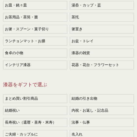
お皿・銘々皿
湯呑・カップ・盃
お茶用品・茶筒・棗
茶托
お箸・スプーン・菓子切り
箸置き
ランチョンマット・お膳
お盆・トレイ
食卓の小物
漆器の雑貨
インテリア漆器
花器・花台・フラワーセット
漆器をギフトで選ぶ
まとめ買い割引商品
結婚の引き出物
結婚祝い
内祝・お返し・記念品
長寿祝い（還暦・喜寿・米寿）
法事・仏事
ご夫婦・カップルに
名入れ