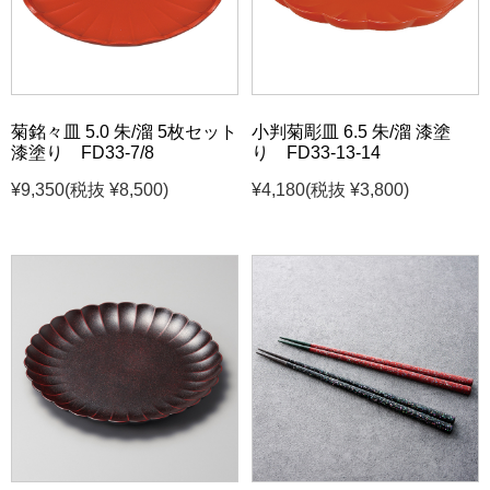
菊銘々皿 5.0 朱/溜 5枚セット
小判菊彫皿 6.5 朱/溜 漆塗
漆塗り FD33-7/8
り FD33-13-14
¥9,350
(税抜 ¥8,500)
¥4,180
(税抜 ¥3,800)