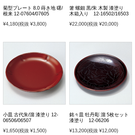
菊型プレート 8.0 蒔き地 曙/
箸 螺鈿 黒/朱 木製 漆塗り
根来 12-07604/07605
木箱入り 12-16502/16503
¥4,180
(税抜 ¥3,800)
¥22,000
(税抜 ¥20,000)
小皿 古代朱/溜 漆塗り 12-
銘々皿 牡丹彫 溜 5枚セット
06506/06507
漆塗り 12-06206
¥1,650
(税抜 ¥1,500)
¥13,200
(税抜 ¥12,000)