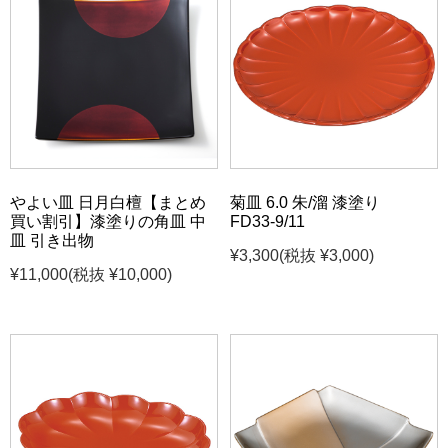
やよい皿 日月白檀【まとめ
菊皿 6.0 朱/溜 漆塗り
買い割引】漆塗りの角皿 中
FD33-9/11
皿 引き出物
¥3,300
(税抜 ¥3,000)
¥11,000
(税抜 ¥10,000)