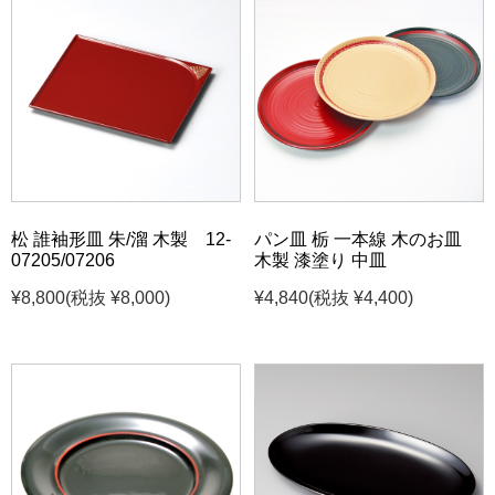
松 誰袖形皿 朱/溜 木製 12-
パン皿 栃 一本線 木のお皿
07205/07206
木製 漆塗り 中皿
¥8,800
(税抜 ¥8,000)
¥4,840
(税抜 ¥4,400)