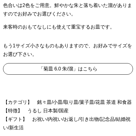
色合いは2色をご用意。鮮やかな朱と落ち着いた溜がありま
すのでお好みでお選びください。
来客時のおもてなしにも使えて重宝するお皿です。
もう1サイズ小さなものもありますので、お好みでサイズを
お選び下さい。
「菊皿 6.0 朱/溜」はこちら
【カテゴリ】 銘々皿/小皿/取り皿/菓子皿/花皿 茶道 和食器
【特徴】 うるし 日本製/国産
【ギフト】 お祝い/内祝い/お返し/引き出物/記念品/結婚祝
い/新生活