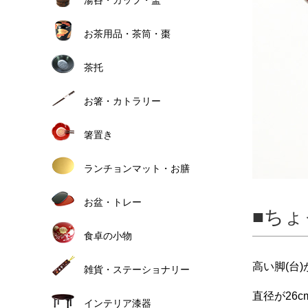
お茶用品・茶筒・棗
茶托
お箸・カトラリー
箸置き
ランチョンマット・お膳
お盆・トレー
ちょ
食卓の小物
高い脚(台
雑貨・ステーショナリー
直径が26
インテリア漆器