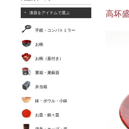
高坏盛
漆器をアイテムで選ぶ
手鏡・コンパトミラー
お椀
お椀（蓋付き）
重箱・屠蘇器
弁当箱
鉢・ボウル・小鉢
お皿・銘々皿
湯呑・カップ・盃