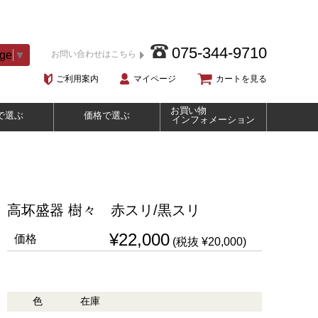
075-344-9710
age
▼
お問い合わせはこちら
ご利用案内
マイページ
カートを見る
お買い物
で選ぶ
価格で選ぶ
インフォメーション
高坏盛器 樹々 赤スリ/黒スリ
¥22,000
価格
(税抜 ¥20,000)
色
在庫
購入