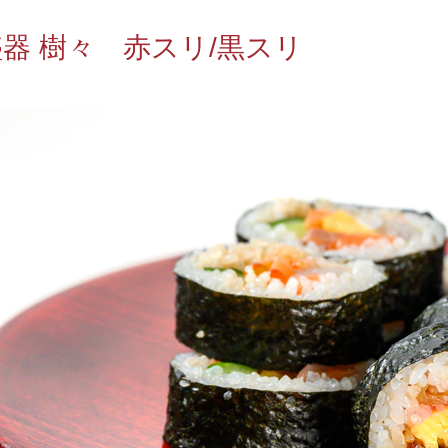
器 樹々 赤スリ/黒スリ