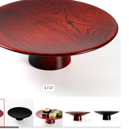
1
/
17