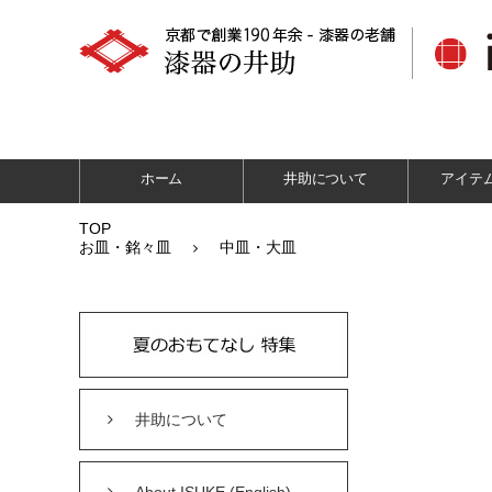
ホーム
井助について
アイテ
TOP
お皿・銘々皿
中皿・大皿
井助について
About ISUKE (English)