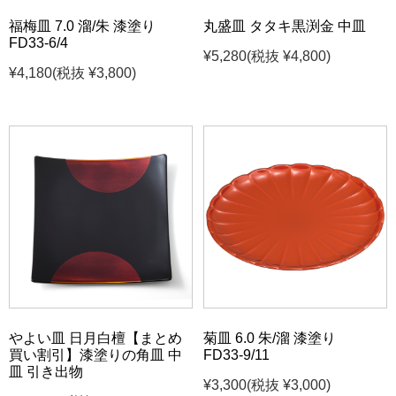
福梅皿 7.0 溜/朱 漆塗り
丸盛皿 タタキ黒渕金 中皿
FD33-6/4
¥5,280
(税抜 ¥4,800)
¥4,180
(税抜 ¥3,800)
やよい皿 日月白檀【まとめ
菊皿 6.0 朱/溜 漆塗り
買い割引】漆塗りの角皿 中
FD33-9/11
皿 引き出物
¥3,300
(税抜 ¥3,000)