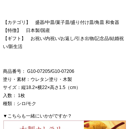
【カテゴリ】 盛器/中皿/菓子皿/盛り付け皿/角皿 和食器
【特徴】 日本製/国産
【ギフト】 お祝い/内祝い/お返し/引き出物/記念品/結婚祝
い/新生活
商品番号： G10-07205/G10-07206
塗り・素材：ウレタン塗り・木製
サイズ：縦18.2×横22×高さ1.5（cm）
入数： 1枚
種類：シロ/モク
▼こちらも一緒にいかがですか？