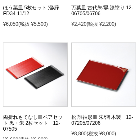
ほう葉皿 5枚セット 溜/緑
万葉皿 古代朱/黒 漆塗り 12-
FD34-11/12
06705/06706
¥6,050
(税抜 ¥5,500)
¥2,420
(税抜 ¥2,200)
両折れもてなし皿ペアセッ
松 誰袖形皿 朱/溜 木製 12-
ト 黒・朱 2枚セット 12-
07205/07206
07505
¥8,800
(税抜 ¥8,000)