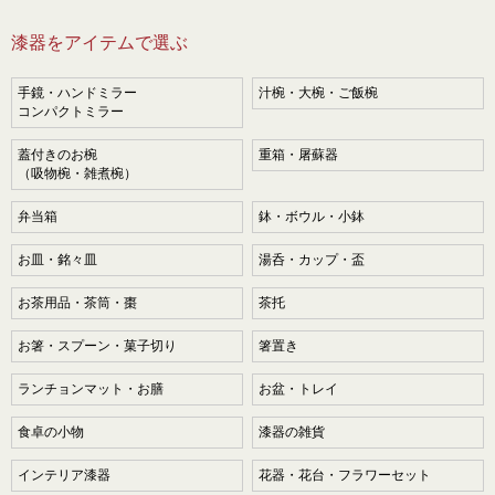
漆器をアイテムで選ぶ
手鏡・ハンドミラー
汁椀・大椀・ご飯椀
コンパクトミラー
蓋付きのお椀
重箱・屠蘇器
（吸物椀・雑煮椀）
弁当箱
鉢・ボウル・小鉢
お皿・銘々皿
湯呑・カップ・盃
お茶用品・茶筒・棗
茶托
お箸・スプーン・菓子切り
箸置き
ランチョンマット・お膳
お盆・トレイ
食卓の小物
漆器の雑貨
インテリア漆器
花器・花台・フラワーセット