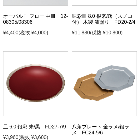
オーバル皿 フロー 中皿 12-
味彩皿 8.0 根来/曙（スノコ
08305/08306
付） 木製 漆塗り FD20-2/4
¥4,400
(税抜 ¥4,000)
¥11,880
(税抜 ¥10,800)
皿 6.0 銀彩 朱/黒 FD27-7/9
八角プレート 金ラメ/銀ラ
メ FC24-5/6
¥3,960
(税抜 ¥3,600)