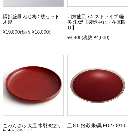
隅折盛皿 ねじ梅 5枚セット
四方盛皿 7.5 ストライプ 嵯
木製
美 朱/黒【製造中止・在庫限
り】
¥19,800
(税抜 ¥18,000)
¥4,400
(税抜 ¥4,000)
こわんさら 大皿 木製漆塗り
皿 8.0 銀彩 朱/黒 FD27-8/10