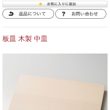
板皿 木製 中皿