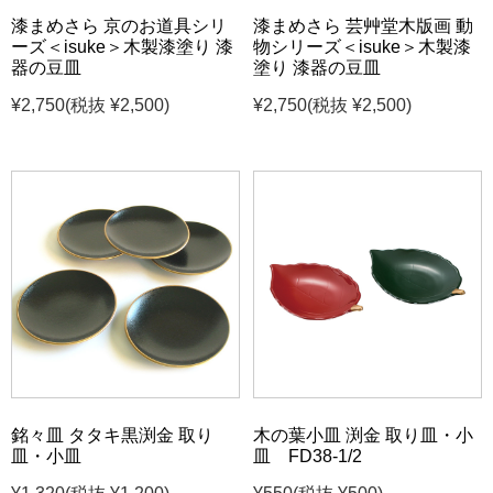
漆まめさら 京のお道具シリ
漆まめさら 芸艸堂木版画 動
ーズ＜isuke＞木製漆塗り 漆
物シリーズ＜isuke＞木製漆
器の豆皿
塗り 漆器の豆皿
¥2,750
(税抜 ¥2,500)
¥2,750
(税抜 ¥2,500)
銘々皿 タタキ黒渕金 取り
木の葉小皿 渕金 取り皿・小
皿・小皿
皿 FD38-1/2