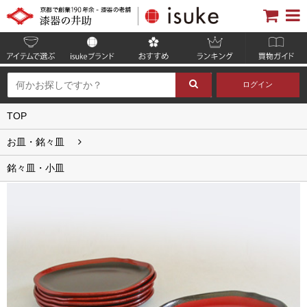
ログイン
TOP
お皿・銘々皿
銘々皿・小皿