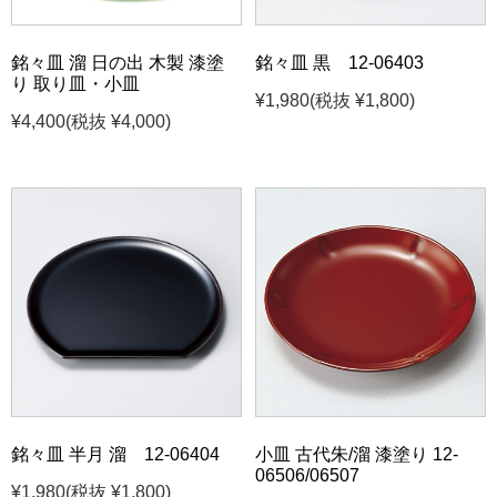
銘々皿 溜 日の出 木製 漆塗
銘々皿 黒 12-06403
り 取り皿・小皿
¥1,980
(税抜 ¥1,800)
¥4,400
(税抜 ¥4,000)
銘々皿 半月 溜 12-06404
小皿 古代朱/溜 漆塗り 12-
06506/06507
¥1,980
(税抜 ¥1,800)