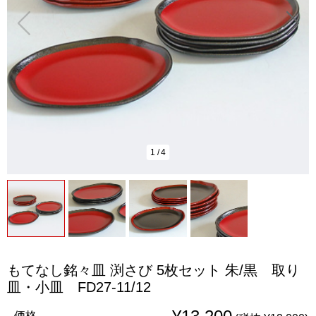
1
/
4
もてなし銘々皿 渕さび 5枚セット 朱/黒 取り
皿・小皿 FD27-11/12
価格