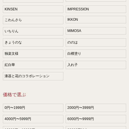
KINSEN
IMPRESSION
IKKON
こわんさら
MIMOSA
いちりん
きょうのな
ののは
独楽文様
白檀塗り
紅白華
入れ子
漆器と花のコラボレーション
価格で選ぶ
0円〜1999円
2000円〜3999円
4000円〜5999円
6000円〜9999円