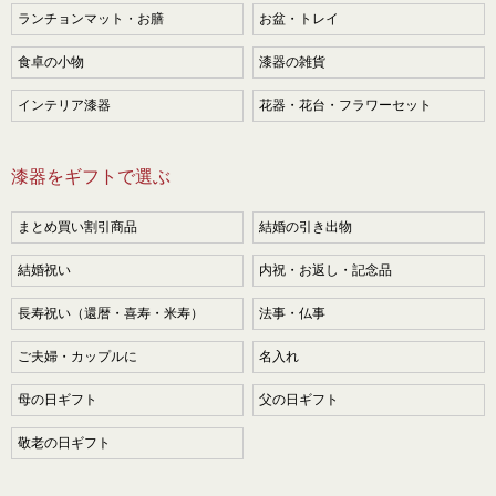
ランチョンマット・お膳
お盆・トレイ
食卓の小物
漆器の雑貨
インテリア漆器
花器・花台・フラワーセット
漆器をギフトで選ぶ
まとめ買い割引商品
結婚の引き出物
結婚祝い
内祝・お返し・記念品
長寿祝い（還暦・喜寿・米寿）
法事・仏事
ご夫婦・カップルに
名入れ
母の日ギフト
父の日ギフト
敬老の日ギフト