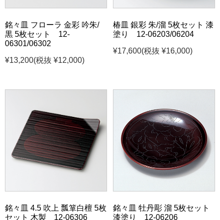
銘々皿 フローラ 金彩 吟朱/
椿皿 銀彩 朱/溜 5枚セット 漆
黒 5枚セット 12-
塗り 12-06203/06204
06301/06302
¥17,600
(税抜 ¥16,000)
¥13,200
(税抜 ¥12,000)
銘々皿 4.5 吹上 瓢箪白檀 5枚
銘々皿 牡丹彫 溜 5枚セット
セット 木製 12-06306
漆塗り 12-06206