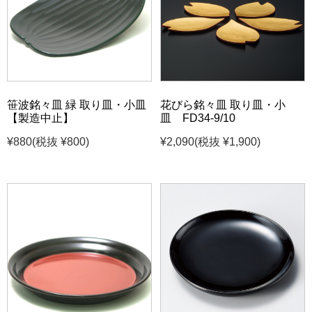
笹波銘々皿 緑 取り皿・小皿
花びら銘々皿 取り皿・小
【製造中止】
皿 FD34-9/10
¥880
(税抜 ¥800)
¥2,090
(税抜 ¥1,900)