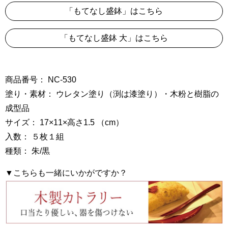
「もてなし盛鉢」はこちら
「もてなし盛鉢 大」はこちら
商品番号： NC-530
塗り・素材： ウレタン塗り（渕は漆塗り）・木粉と樹脂の
成型品
サイズ： 17×11×高さ1.5 （cm）
入数： ５枚１組
種類： 朱/黒
▼こちらも一緒にいかがですか？