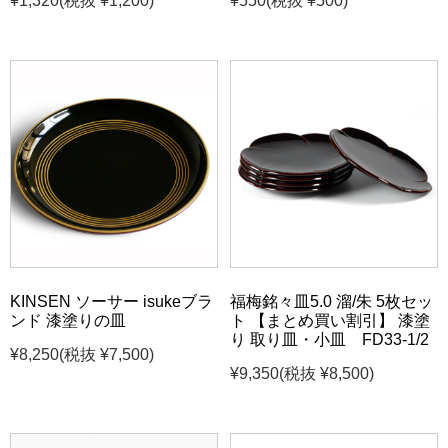
¥1,320
(税抜 ¥1,200)
¥550
(税抜 ¥500)
KINSEN ソーサー isukeブラ
福梅銘々皿5.0 溜/朱 5枚セッ
ンド 漆塗りの皿
ト 【まとめ買い割引】 漆塗
り 取り皿・小皿 FD33-1/2
¥8,250
(税抜 ¥7,500)
¥9,350
(税抜 ¥8,500)