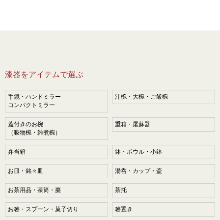
漆器をアイテムで選ぶ
手鏡・ハンドミラー
汁椀・大椀・ご飯椀
コンパクトミラー
蓋付きのお椀
重箱・屠蘇器
（吸物椀・雑煮椀）
弁当箱
鉢・ボウル・小鉢
お皿・銘々皿
湯呑・カップ・盃
お茶用品・茶筒・棗
茶托
お箸・スプーン・菓子切り
箸置き