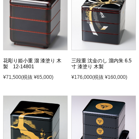
花彫り姫小重 溜 漆塗り 木
三段重 沈金のし 溜内朱 6.5
製 12-14801
寸 漆塗り 木製
¥71,500
(税抜 ¥65,000)
¥176,000
(税抜 ¥160,000)