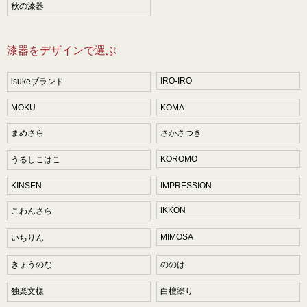
秋の漆器
漆器をデザインで選ぶ
IRO-IRO
isukeブランド
MOKU
KOMA
まめさら
さかさつき
KOROMO
うるしこはこ
KINSEN
IMPRESSION
IKKON
こわんさら
MIMOSA
いちりん
きょうのな
ののは
独楽文様
白檀塗り