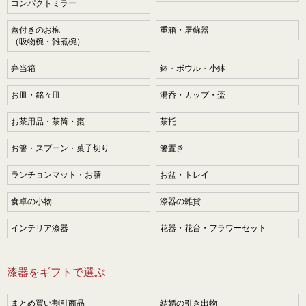
コンパクトミラー
蓋付きのお椀
重箱・屠蘇器
（吸物椀・雑煮椀）
弁当箱
鉢・ボウル・小鉢
お皿・銘々皿
湯呑・カップ・盃
お茶用品・茶筒・棗
茶托
お箸・スプーン・菓子切り
箸置き
ランチョンマット・お膳
お盆・トレイ
食卓の小物
漆器の雑貨
インテリア漆器
花器・花台・フラワーセット
漆器をギフトで選ぶ
まとめ買い割引商品
結婚の引き出物