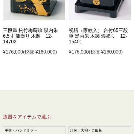
三段重 松竹梅蒔絵 黒内朱
祝膳（家紋入） 台付65三段
6.5寸 漆塗り 木製 12-
重 黒内朱 木製 漆塗り 12-
14702
15401
¥176,000
(税抜 ¥160,000)
¥176,000
(税抜 ¥160,000)
漆器をアイテムで選ぶ
手鏡・ハンドミラー
汁椀・大椀・ご飯椀