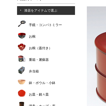
漆器をアイテムで選ぶ
手鏡・コンパトミラー
お椀
お椀（蓋付き）
重箱・屠蘇器
弁当箱
鉢・ボウル・小鉢
お皿・銘々皿
湯呑・カップ・盃