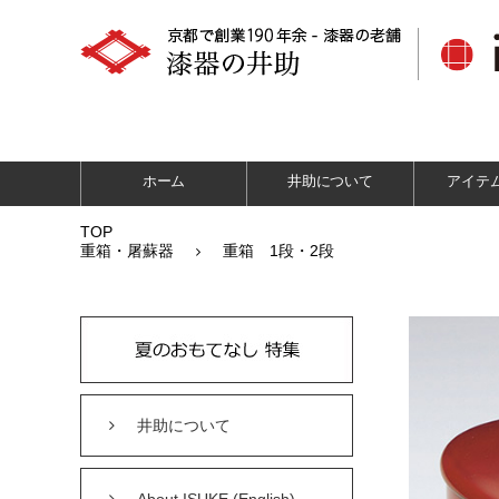
ホーム
井助について
アイテ
TOP
重箱・屠蘇器
重箱 1段・2段
井助について
About ISUKE (English)