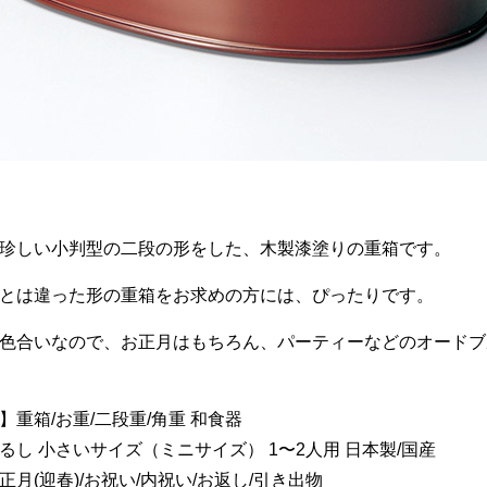
珍しい小判型の二段の形をした、木製漆塗りの重箱です。
とは違った形の重箱をお求めの方には、ぴったりです。
色合いなので、お正月はもちろん、パーティーなどのオードブ
】重箱/お重/二段重/角重 和食器
るし 小さいサイズ（ミニサイズ） 1〜2人用 日本製/国産
月(迎春)/お祝い/内祝い/お返し/引き出物