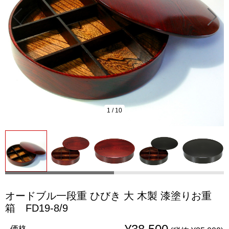
1
/
10
オードブル一段重 ひびき 大 木製 漆塗りお重
箱 FD19-8/9
価格