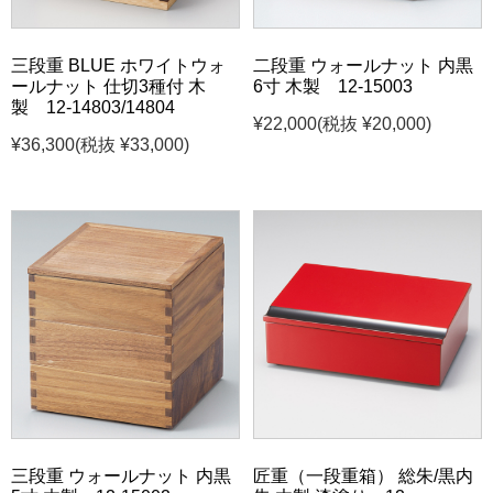
三段重 BLUE ホワイトウォ
二段重 ウォールナット 内黒
ールナット 仕切3種付 木
6寸 木製 12-15003
製 12-14803/14804
¥22,000
(税抜 ¥20,000)
¥36,300
(税抜 ¥33,000)
三段重 ウォールナット 内黒
匠重（一段重箱） 総朱/黒内