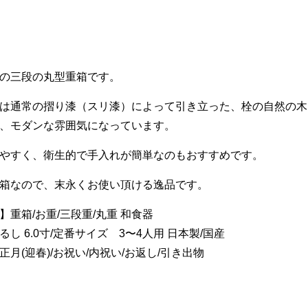
の三段の丸型重箱です。
は通常の摺り漆（スリ漆）によって引き立った、栓の自然の木
、モダンな雰囲気になっています。
やすく、衛生的で手入れが簡単なのもおすすめです。
箱なので、末永くお使い頂ける逸品です。
】重箱/お重/三段重/丸重 和食器
し 6.0寸/定番サイズ 3〜4人用 日本製/国産
月(迎春)/お祝い/内祝い/お返し/引き出物