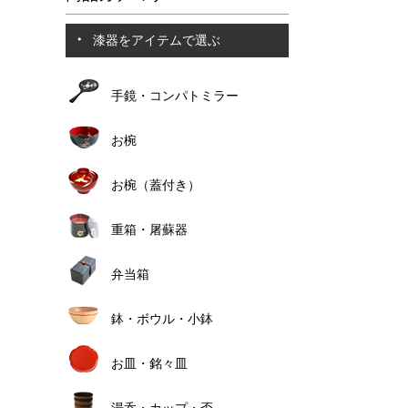
漆器をアイテムで選ぶ
手鏡・コンパトミラー
お椀
お椀（蓋付き）
重箱・屠蘇器
弁当箱
鉢・ボウル・小鉢
お皿・銘々皿
湯呑・カップ・盃