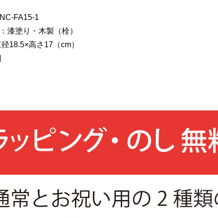
-FA15-1
：漆塗り・木製（栓）
径18.5×高さ17（cm）
個