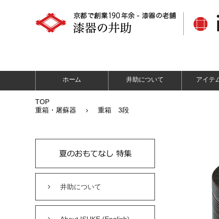
ホーム
井助について
アイテ
TOP
重箱・屠蘇器
重箱 3段
井助について
About ISUKE (English)