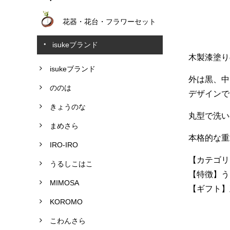
花器・花台・フラワーセット
isukeブランド
木製漆塗り
isukeブランド
外は黒、中
ののは
デザインで
きょうのな
丸型で洗い
まめさら
本格的な重
IRO-IRO
【カテゴリ
うるしこはこ
【特徴】うる
MIMOSA
【ギフト】正
KOROMO
こわんさら