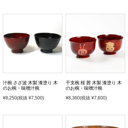
汁椀 さざ波 木製 漆塗り 木
干支椀 桜 茜 木製 漆塗り 木
のお椀・味噌汁椀
のお椀・味噌汁椀
¥8,250
(税抜 ¥7,500)
¥8,360
(税抜 ¥7,600)