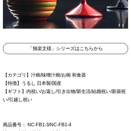
「独楽文様」シリーズはこちらから
【カテゴリ】汁椀/味噌汁椀/お椀 和食器
【特徴】うるし 日本製/国産
【ギフト】内祝い/お返し/引き出物/新生活/結婚祝い/新築祝
い/引越し祝い
商品番号： NC-FB1-3/NC-FB1-4