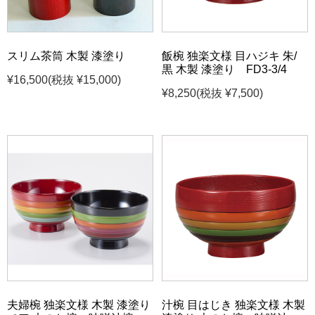
スリム茶筒 木製 漆塗り
飯椀 独楽文様 目ハジキ 朱/
黒 木製 漆塗り FD3-3/4
¥16,500
(税抜 ¥15,000)
¥8,250
(税抜 ¥7,500)
夫婦椀 独楽文様 木製 漆塗り
汁椀 目はじき 独楽文様 木製