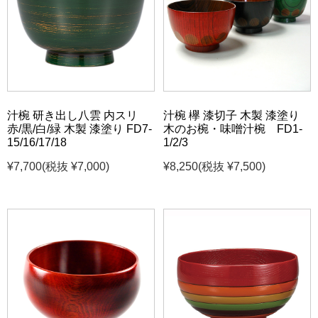
汁椀 研き出し八雲 内スリ
汁椀 欅 漆切子 木製 漆塗り
赤/黒/白/緑 木製 漆塗り FD7-
木のお椀・味噌汁椀 FD1-
15/16/17/18
1/2/3
¥7,700
(税抜 ¥7,000)
¥8,250
(税抜 ¥7,500)