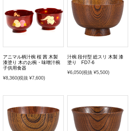
アニマル柄汁椀 桜 茜 木製
汁椀 段付型 総スリ 木製 漆
漆塗り 木のお椀・味噌汁椀
塗り FD7-6
子供用食器
¥6,050
(税抜 ¥5,500)
¥8,360
(税抜 ¥7,600)