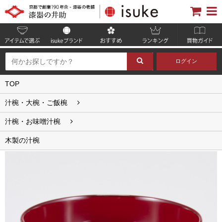
ログイン
TOP
汁椀・大椀・ご飯椀
汁椀・お味噌汁椀
木製の汁椀