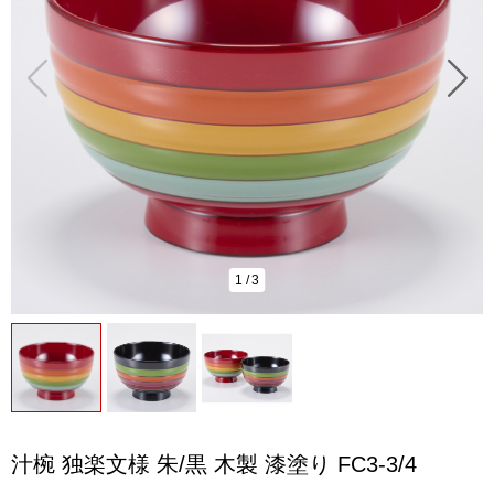
1
/
3
汁椀 独楽文様 朱/黒 木製 漆塗り FC3-3/4