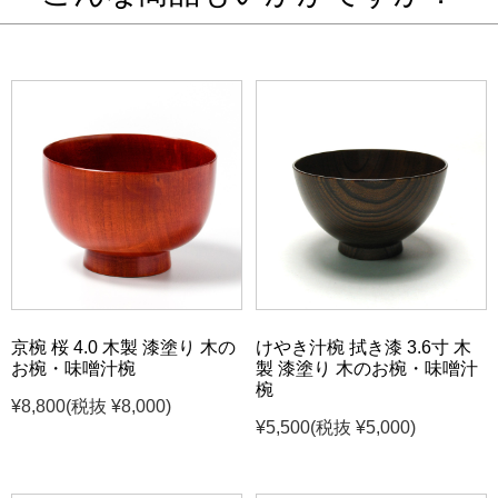
京椀 桜 4.0 木製 漆塗り 木の
けやき汁椀 拭き漆 3.6寸 木
お椀・味噌汁椀
製 漆塗り 木のお椀・味噌汁
椀
¥8,800
(税抜 ¥8,000)
¥5,500
(税抜 ¥5,000)