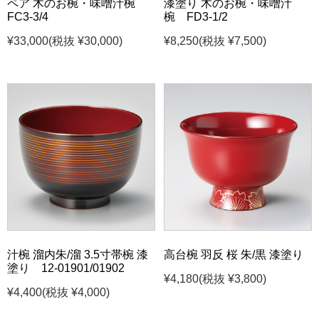
ペア 木のお椀・味噌汁椀
漆塗り 木のお椀・味噌汁
FC3-3/4
椀 FD3-1/2
¥33,000
(税抜 ¥30,000)
¥8,250
(税抜 ¥7,500)
汁椀 溜内朱/溜 3.5寸帯椀 漆
高台椀 羽反 桜 朱/黒 漆塗り
塗り 12-01901/01902
¥4,180
(税抜 ¥3,800)
¥4,400
(税抜 ¥4,000)