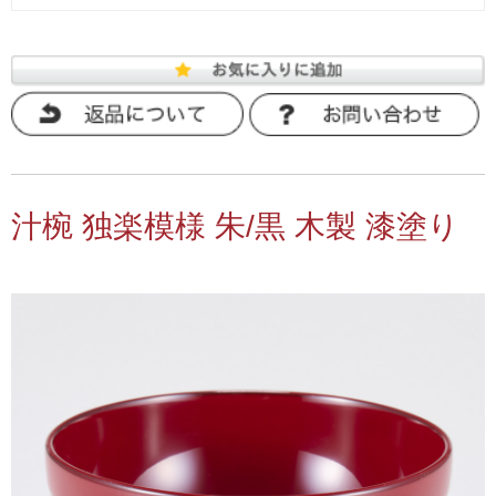
汁椀 独楽模様 朱/黒 木製 漆塗り