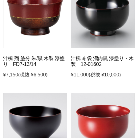
汁椀 翔 塗分 朱/黒 木製 漆塗
汁椀 布袋 溜内黒 漆塗り・木
り FD7-13/14
製 12-01602
¥7,150
(税抜 ¥6,500)
¥11,000
(税抜 ¥10,000)