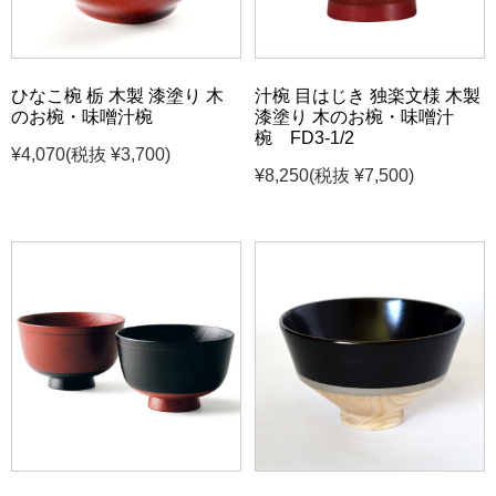
ひなこ椀 栃 木製 漆塗り 木
汁椀 目はじき 独楽文様 木製
のお椀・味噌汁椀
漆塗り 木のお椀・味噌汁
椀 FD3-1/2
¥4,070
(税抜 ¥3,700)
¥8,250
(税抜 ¥7,500)