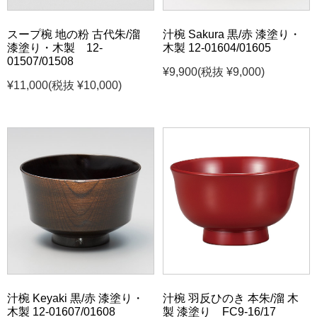
スープ椀 地の粉 古代朱/溜
汁椀 Sakura 黒/赤 漆塗り・
漆塗り・木製 12-
木製 12-01604/01605
01507/01508
¥9,900
(税抜 ¥9,000)
¥11,000
(税抜 ¥10,000)
汁椀 Keyaki 黒/赤 漆塗り・
汁椀 羽反ひのき 本朱/溜 木
木製 12-01607/01608
製 漆塗り FC9-16/17