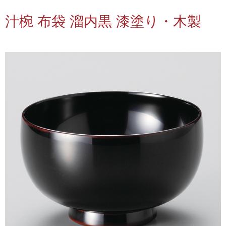
汁椀 布袋 溜内黒 漆塗り・木製