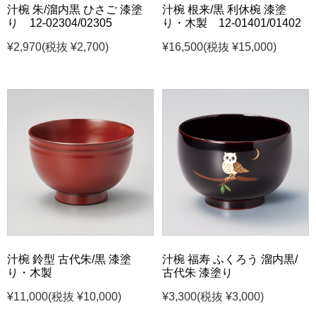
汁椀 朱/溜内黒 ひさご 漆塗
汁椀 根来/黒 利休椀 漆塗
り 12-02304/02305
り・木製 12-01401/01402
¥2,970
(税抜 ¥2,700)
¥16,500
(税抜 ¥15,000)
汁椀 鈴型 古代朱/黒 漆塗
汁椀 福寿 ふくろう 溜内黒/
り・木製
古代朱 漆塗り
¥11,000
(税抜 ¥10,000)
¥3,300
(税抜 ¥3,000)