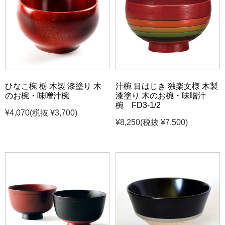
ひなこ椀 栃 木製 漆塗り 木
汁椀 目はじき 独楽文様 木製
のお椀・味噌汁椀
漆塗り 木のお椀・味噌汁
椀 FD3-1/2
¥4,070
(税抜 ¥3,700)
¥8,250
(税抜 ¥7,500)