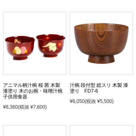
アニマル柄汁椀 桜 茜 木製
汁椀 段付型 総スリ 木製 漆
漆塗り 木のお椀・味噌汁椀
塗り FD7-6
子供用食器
¥6,050
(税抜 ¥5,500)
¥8,360
(税抜 ¥7,600)