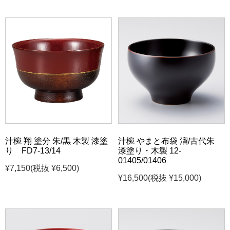
汁椀 翔 塗分 朱/黒 木製 漆塗
汁椀 やまと布袋 溜/古代朱
り FD7-13/14
漆塗り・木製 12-
01405/01406
¥7,150
(税抜 ¥6,500)
¥16,500
(税抜 ¥15,000)