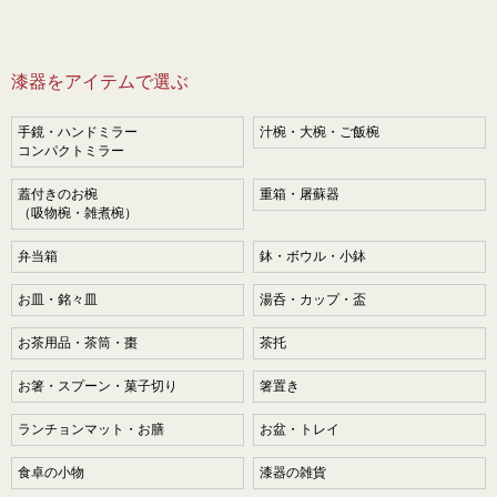
漆器をアイテムで選ぶ
手鏡・ハンドミラー
汁椀・大椀・ご飯椀
コンパクトミラー
蓋付きのお椀
重箱・屠蘇器
（吸物椀・雑煮椀）
弁当箱
鉢・ボウル・小鉢
お皿・銘々皿
湯呑・カップ・盃
お茶用品・茶筒・棗
茶托
お箸・スプーン・菓子切り
箸置き
ランチョンマット・お膳
お盆・トレイ
食卓の小物
漆器の雑貨