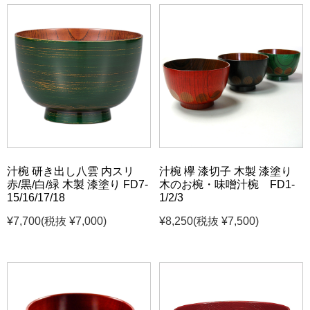
汁椀 研き出し八雲 内スリ
汁椀 欅 漆切子 木製 漆塗り
赤/黒/白/緑 木製 漆塗り FD7-
木のお椀・味噌汁椀 FD1-
15/16/17/18
1/2/3
¥7,700
(税抜 ¥7,000)
¥8,250
(税抜 ¥7,500)