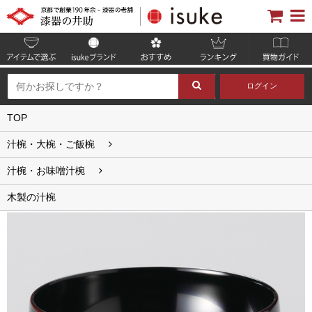
ログイン
TOP
汁椀・大椀・ご飯椀
汁椀・お味噌汁椀
木製の汁椀