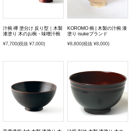
汁椀 欅 塗分け 反り型｜木製
KOROMO 椀 | 木製の汁椀 漆
漆塗り 木のお椀・味噌汁椀
塗り isukeブランド
¥7,700
(税抜 ¥7,000)
¥8,800
(税抜 ¥8,000)