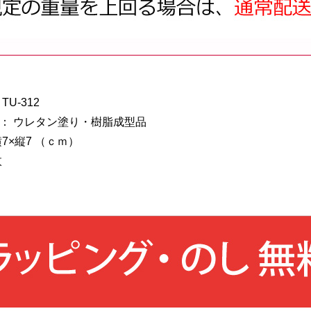
U-312
： ウレタン塗り・樹脂成型品
7×縦7 （ｃｍ）
枚