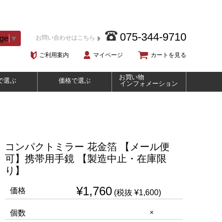
075-344-9710
age
▼
お問い合わせはこちら
ご利用案内
マイページ
カートを見る
お買い物
で選ぶ
価格で選ぶ
インフォメーション
コンパクトミラー 花金箔 【メール便
可】携帯用手鏡 【製造中止・在庫限
り】
¥1,760
価格
(税抜 ¥1,600)
×
個数