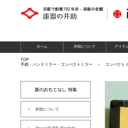
ホーム
井助について
アイテ
TOP
手鏡・ハンドミラー・コンパクトミラー
コンパクト
井助について
About ISUKE (English)