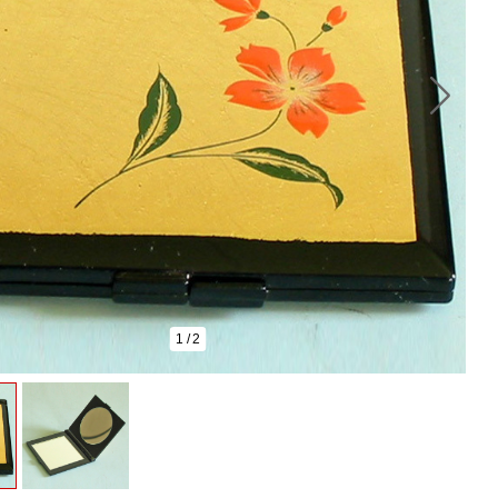
1
/
2