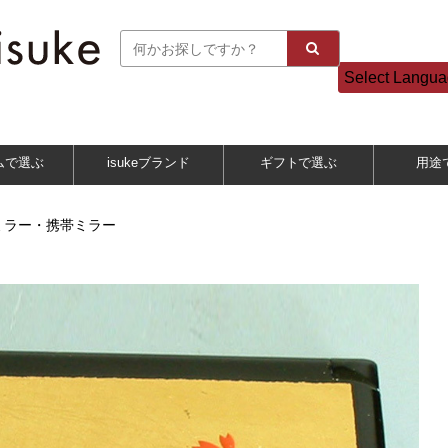
Select Langu
ムで選ぶ
isukeブランド
ギフトで選ぶ
用途
ミラー・携帯ミラー