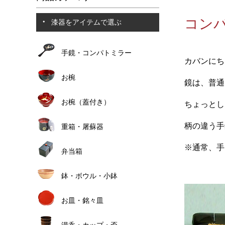
コンパ
漆器をアイテムで選ぶ
手鏡・コンパトミラー
カバンにち
お椀
鏡は、普通
お椀（蓋付き）
ちょっとし
柄の違う手
重箱・屠蘇器
※通常、手
弁当箱
鉢・ボウル・小鉢
お皿・銘々皿
湯呑・カップ・盃