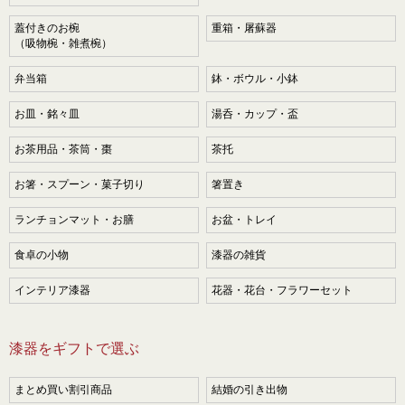
蓋付きのお椀
重箱・屠蘇器
（吸物椀・雑煮椀）
弁当箱
鉢・ボウル・小鉢
お皿・銘々皿
湯呑・カップ・盃
お茶用品・茶筒・棗
茶托
お箸・スプーン・菓子切り
箸置き
ランチョンマット・お膳
お盆・トレイ
食卓の小物
漆器の雑貨
インテリア漆器
花器・花台・フラワーセット
漆器をギフトで選ぶ
まとめ買い割引商品
結婚の引き出物