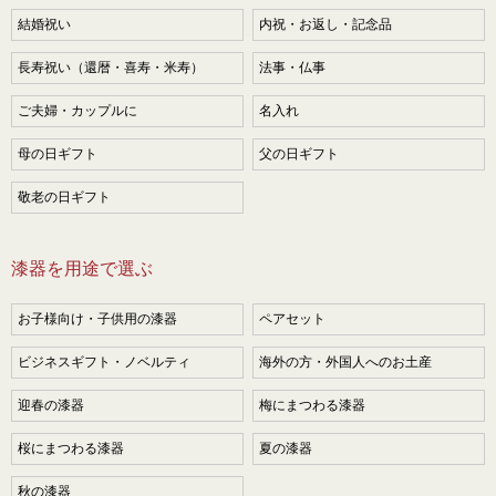
結婚祝い
内祝・お返し・記念品
長寿祝い（還暦・喜寿・米寿）
法事・仏事
ご夫婦・カップルに
名入れ
母の日ギフト
父の日ギフト
敬老の日ギフト
漆器を用途で選ぶ
お子様向け・子供用の漆器
ペアセット
ビジネスギフト・ノベルティ
海外の方・外国人へのお土産
迎春の漆器
梅にまつわる漆器
桜にまつわる漆器
夏の漆器
秋の漆器