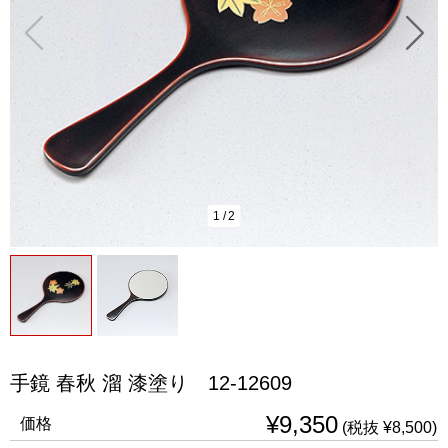
1
/
2
手鏡 春秋 溜 漆塗り 12-12609
¥9,350
価格
(税抜 ¥8,500)