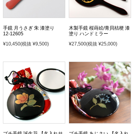
手鏡 月うさぎ 朱 漆塗り
木製手鏡 桜蒔絵/青貝桔梗 漆
12-12605
塗り ハンドミラー
¥10,450
(税抜 ¥9,500)
¥27,500
(税抜 ¥25,000)
プチ手鏡 誕生花 【名入れサ
プチ手鏡 あじさい 【名入れ