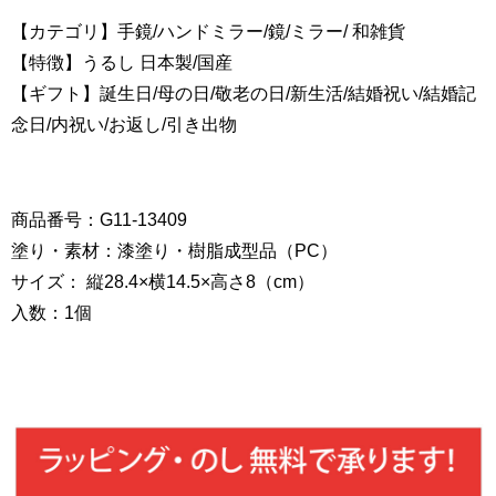
【カテゴリ】手鏡/ハンドミラー/鏡/ミラー/ 和雑貨
【特徴】うるし 日本製/国産
【ギフト】誕生日/母の日/敬老の日/新生活/結婚祝い/結婚記
念日/内祝い/お返し/引き出物
商品番号：G11-13409
塗り・素材：漆塗り・樹脂成型品（PC）
サイズ： 縦28.4×横14.5×高さ8（cm）
入数：1個