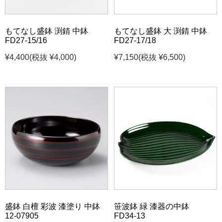
もてなし盛鉢 渕錆 中鉢
もてなし盛鉢 大 渕錆 中鉢
FD27-15/16
FD27-17/18
¥4,400
(税抜 ¥4,000)
¥7,150
(税抜 ¥6,500)
盛鉢 白檀 彩波 漆塗り 中鉢
笹波鉢 緑 漆器の中鉢
12-07905
FD34-13