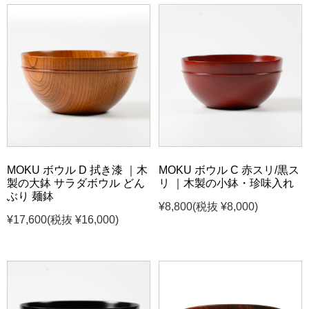
MOKU ボウル D 拭き漆 ｜木
MOKU ボウル C 赤スリ/黒ス
製の大鉢 サラダボウル どん
リ ｜木製の小鉢・珍味入れ
ぶり 麺鉢
¥8,800
(税抜 ¥8,000)
¥17,600
(税抜 ¥16,000)