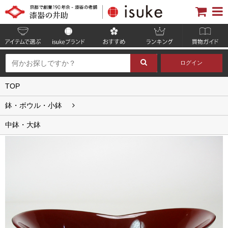
ログイン
TOP
鉢・ボウル・小鉢
中鉢・大鉢