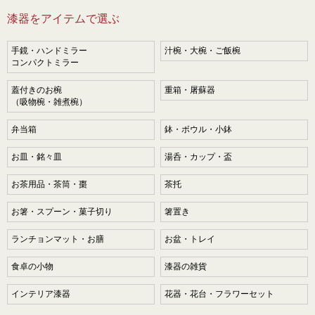
漆器をアイテムで選ぶ
手鏡・ハンドミラー
汁椀・大椀・ご飯椀
コンパクトミラー
蓋付きのお椀
重箱・屠蘇器
（吸物椀・雑煮椀）
弁当箱
鉢・ボウル・小鉢
お皿・銘々皿
湯呑・カップ・盃
お茶用品・茶筒・棗
茶托
お箸・スプーン・菓子切り
箸置き
ランチョンマット・お膳
お盆・トレイ
食卓の小物
漆器の雑貨
インテリア漆器
花器・花台・フラワーセット