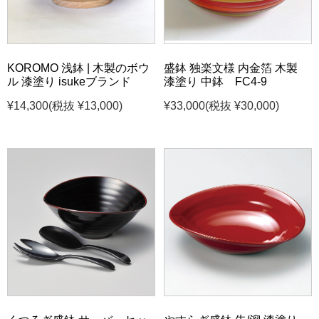
KOROMO 浅鉢 | 木製のボウ
盛鉢 独楽文様 内金箔 木製
ル 漆塗り isukeブランド
漆塗り 中鉢 FC4-9
¥14,300
(税抜 ¥13,000)
¥33,000
(税抜 ¥30,000)