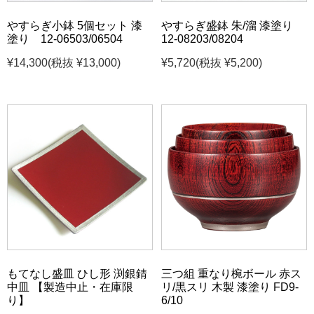
やすらぎ小鉢 5個セット 漆
やすらぎ盛鉢 朱/溜 漆塗り
塗り 12-06503/06504
12-08203/08204
¥14,300
(税抜 ¥13,000)
¥5,720
(税抜 ¥5,200)
もてなし盛皿 ひし形 渕銀錆
三つ組 重なり椀ボール 赤ス
中皿 【製造中止・在庫限
リ/黒スリ 木製 漆塗り FD9-
り】
6/10