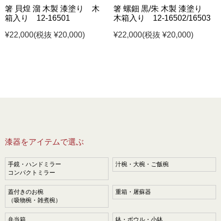
箸 貝煌 溜 木製 漆塗り 木
箸 螺鈿 黒/朱 木製 漆塗り
箱入り 12-16501
木箱入り 12-16502/16503
¥22,000
(税抜 ¥20,000)
¥22,000
(税抜 ¥20,000)
漆器をアイテムで選ぶ
手鏡・ハンドミラー
汁椀・大椀・ご飯椀
コンパクトミラー
蓋付きのお椀
重箱・屠蘇器
（吸物椀・雑煮椀）
弁当箱
鉢・ボウル・小鉢