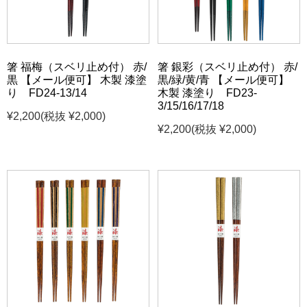
箸 福梅（スベリ止め付） 赤/
箸 銀彩（スベリ止め付） 赤/
黒 【メール便可】 木製 漆塗
黒/緑/黄/青 【メール便可】
り FD24-13/14
木製 漆塗り FD23-
3/15/16/17/18
¥2,200
(税抜 ¥2,000)
¥2,200
(税抜 ¥2,000)