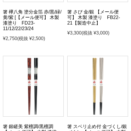
箸 欅八角 塗分金箔 赤/黒/緑/
箸 さび 金/銀 【メール便
黄/紫 [【メール便可】 木製
可】 木製 漆塗り FB22-
漆塗り FD23-
21【製造中止】
11/12/22/23/24
¥3,300
(税抜 ¥3,000)
¥2,750
(税抜 ¥2,500)
箸 銀嵯美 紫檀調/黒檀調
箸 スベリ止め付 金づくし/銀