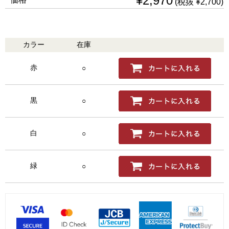
¥2,970
(税抜 ¥2,700)
カラー
在庫
購入
赤
○
黒
○
白
○
緑
○