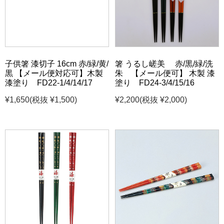
子供箸 漆切子 16cm 赤/緑/黄/
箸 うるし嵯美 赤/黒/緑/洗
黒 【メール便対応可】木製
朱 【メール便可】 木製 漆
漆塗り FD22-1/4/14/17
塗り FD24-3/4/15/16
¥1,650
(税抜 ¥1,500)
¥2,200
(税抜 ¥2,000)