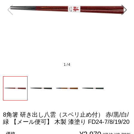
1
/
4
8角箸 研き出し八雲（スベリ止め付） 赤/黒/白/
緑 【メール便可】 木製 漆塗り FD24-7/8/19/20
価格