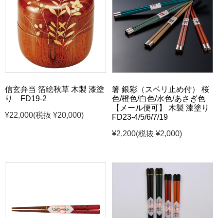
信玄弁当 箔絵秋草 木製 漆塗
箸 銀彩（スベリ止め付） 桜
り FD19-2
色/橙色/白色/水色/あさぎ色
【メール便可】 木製 漆塗り
¥22,000
(税抜 ¥20,000)
FD23-4/5/6/7/19
¥2,200
(税抜 ¥2,000)