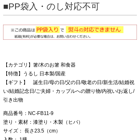
PP袋入・のし対応不可
【カテゴリ】箸/木のお箸 和食器
【特徴】うるし 日本製/国産
【ギフト】 誕生日/母の日/父の日/敬老の日/新生活/結婚祝
い/結婚記念日/ご夫婦・カップルへの贈り物/内祝い/お返し/
引き出物
商品番号：NC-FB11-9
塗り・素材：漆塗り・木製（ヒバ）
サイズ： 長さ23.5（cm）
入数： 1膳