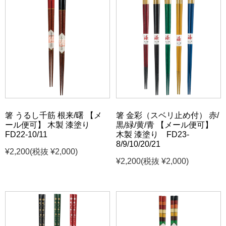
箸 うるし千筋 根来/曙 【メ
箸 金彩（スベリ止め付） 赤/
ール便可】 木製 漆塗り
黒/緑/黄/青 【メール便可】
FD22-10/11
木製 漆塗り FD23-
8/9/10/20/21
¥2,200
(税抜 ¥2,000)
¥2,200
(税抜 ¥2,000)