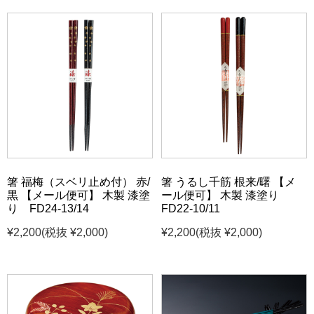
箸 福梅（スベリ止め付） 赤/
箸 うるし千筋 根来/曙 【メ
黒 【メール便可】 木製 漆塗
ール便可】 木製 漆塗り
り FD24-13/14
FD22-10/11
¥2,200
(税抜 ¥2,000)
¥2,200
(税抜 ¥2,000)