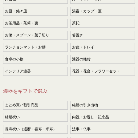
お皿・銘々皿
湯呑・カップ・盃
お茶用品・茶筒・棗
茶托
お箸・スプーン・菓子切り
箸置き
ランチョンマット・お膳
お盆・トレイ
食卓の小物
漆器の雑貨
インテリア漆器
花器・花台・フラワーセット
漆器をギフトで選ぶ
まとめ買い割引商品
結婚の引き出物
結婚祝い
内祝・お返し・記念品
長寿祝い（還暦・喜寿・米寿）
法事・仏事