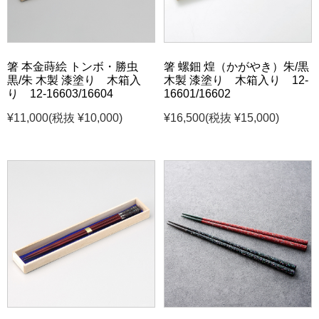
箸 本金蒔絵 トンボ・勝虫
箸 螺鈿 煌（かがやき）朱/黒
黒/朱 木製 漆塗り 木箱入
木製 漆塗り 木箱入り 12-
り 12-16603/16604
16601/16602
¥11,000
(税抜 ¥10,000)
¥16,500
(税抜 ¥15,000)