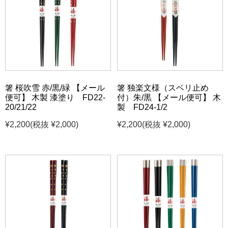
箸 桜吹雪 赤/黒/緑 【メール
箸 独楽文様（スベリ止め
便可】 木製 漆塗り FD22-
付）朱/黒 【メール便可】 木
20/21/22
製 FD24-1/2
¥2,200
(税抜 ¥2,000)
¥2,200
(税抜 ¥2,000)