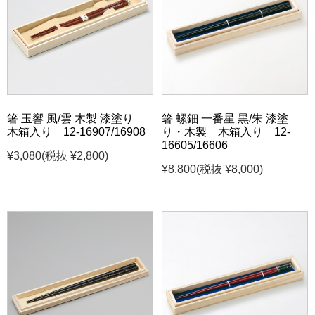
箸 玉響 風/雲 木製 漆塗り
箸 螺鈿 一番星 黒/朱 漆塗
木箱入り 12-16907/16908
り・木製 木箱入り 12-
16605/16606
¥3,080
(税抜 ¥2,800)
¥8,800
(税抜 ¥8,000)