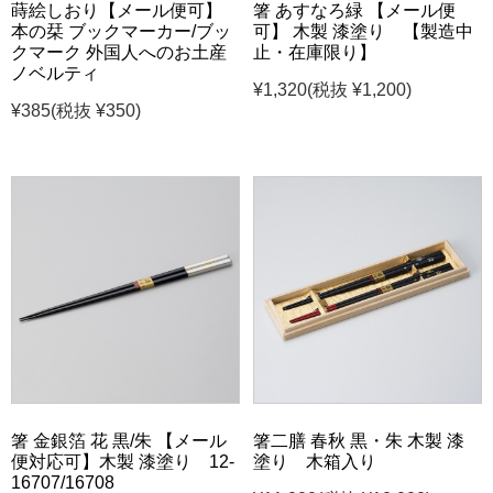
蒔絵しおり【メール便可】
箸 あすなろ緑 【メール便
本の栞 ブックマーカー/ブッ
可】 木製 漆塗り 【製造中
クマーク 外国人へのお土産
止・在庫限り】
ノベルティ
¥1,320
(税抜 ¥1,200)
¥385
(税抜 ¥350)
箸 金銀箔 花 黒/朱 【メール
箸二膳 春秋 黒・朱 木製 漆
便対応可】木製 漆塗り 12-
塗り 木箱入り
16707/16708