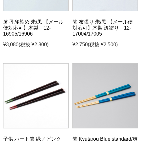
箸 孔雀染め 朱/黒 【メール
箸 布張り 朱/黒 【メール便
便対応可】木製 12-
対応可】木製 漆塗り 12-
16905/16906
17004/17005
¥3,080
(税抜 ¥2,800)
¥2,750
(税抜 ¥2,500)
子供 ハート箸 緑／ピンク
箸 Kyutarou Blue standard/爽