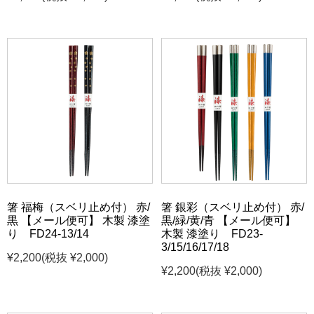
箸 福梅（スベリ止め付） 赤/
箸 銀彩（スベリ止め付） 赤/
黒 【メール便可】 木製 漆塗
黒/緑/黄/青 【メール便可】
り FD24-13/14
木製 漆塗り FD23-
3/15/16/17/18
¥2,200
(税抜 ¥2,000)
¥2,200
(税抜 ¥2,000)