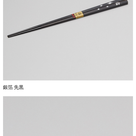
銀箔 先黒