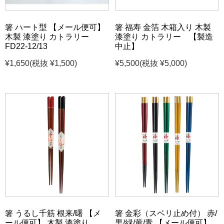
箸 ハート型 【メール便可】
箸 福寿 金箔 木箱入り 木製
木製 漆塗り カトラリー
漆塗り カトラリー 【製造
FD22-12/13
中止】
¥1,650
(税抜 ¥1,500)
¥5,500
(税抜 ¥5,000)
箸 うるし千筋 根来/曙 【メ
箸 金彩（スベリ止め付） 赤/
ール便可】 木製 漆塗り
黒/緑/黄/青 【メール便可】