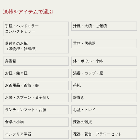
漆器をアイテムで選ぶ
手鏡・ハンドミラー
汁椀・大椀・ご飯椀
コンパクトミラー
蓋付きのお椀
重箱・屠蘇器
（吸物椀・雑煮椀）
弁当箱
鉢・ボウル・小鉢
お皿・銘々皿
湯呑・カップ・盃
お茶用品・茶筒・棗
茶托
お箸・スプーン・菓子切り
箸置き
ランチョンマット・お膳
お盆・トレイ
食卓の小物
漆器の雑貨
インテリア漆器
花器・花台・フラワーセット