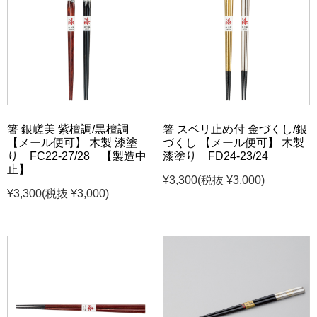
箸 銀嵯美 紫檀調/黒檀調
箸 スベリ止め付 金づくし/銀
【メール便可】 木製 漆塗
づくし 【メール便可】 木製
り FC22-27/28 【製造中
漆塗り FD24-23/24
止】
¥3,300
(税抜 ¥3,000)
¥3,300
(税抜 ¥3,000)