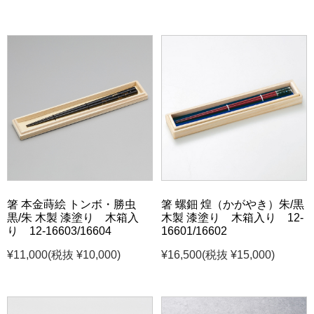
箸 本金蒔絵 トンボ・勝虫
箸 螺鈿 煌（かがやき）朱/黒
黒/朱 木製 漆塗り 木箱入
木製 漆塗り 木箱入り 12-
り 12-16603/16604
16601/16602
¥11,000
(税抜 ¥10,000)
¥16,500
(税抜 ¥15,000)