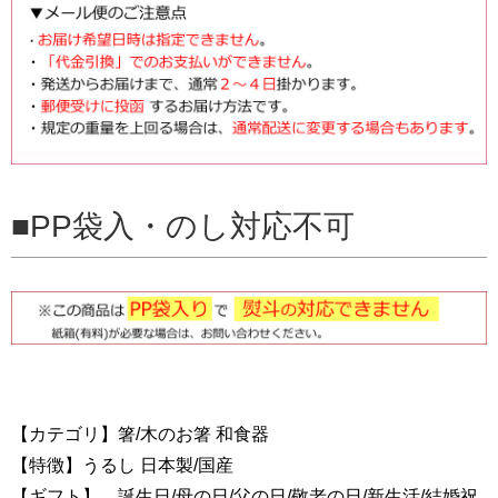
PP袋入・のし対応不可
【カテゴリ】箸/木のお箸 和食器
【特徴】うるし 日本製/国産
【ギフト】 誕生日/母の日/父の日/敬老の日/新生活/結婚祝