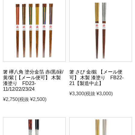
箸 欅八角 塗分金箔 赤/黒/緑/
箸 さび 金/銀 【メール便
黄/紫 [【メール便可】 木製
可】 木製 漆塗り FB22-
漆塗り FD23-
21【製造中止】
11/12/22/23/24
¥3,300
(税抜 ¥3,000)
¥2,750
(税抜 ¥2,500)