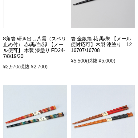
8角箸 研き出し八雲（スベリ
箸 金銀箔 花 黒/朱 【メール
止め付） 赤/黒/白/緑 【メー
便対応可】木製 漆塗り 12-
ル便可】 木製 漆塗り FD24-
16707/16708
7/8/19/20
¥5,500
(税抜 ¥5,000)
¥2,970
(税抜 ¥2,700)