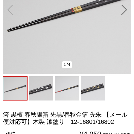
1
/
4
箸 黒檀 春秋銀箔 先黒/春秋金箔 先朱 【メール
便対応可】木製 漆塗り 12-16801/16802
価格