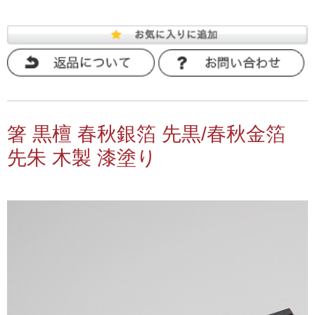
箸 黒檀 春秋銀箔 先黒/春秋金箔
先朱 木製 漆塗り