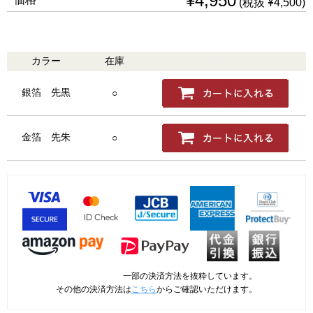
¥4,950
(税抜 ¥4,500)
カラー
在庫
購入
銀箔 先黒
○
金箔 先朱
○
一部の決済方法を抜粋しています。
その他の決済方法は
こちら
からご確認いただけます。