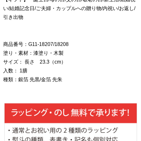
い/結婚記念日/ご夫婦・カップルへの贈り物/内祝い/お返し/
引き出物
商品番号：G11-18207/18208
塗り・素材：漆塗り・木製
サイズ： 長さ 23.3（cm）
入数： 1膳
種類：銀箔 先黒/金箔 先朱