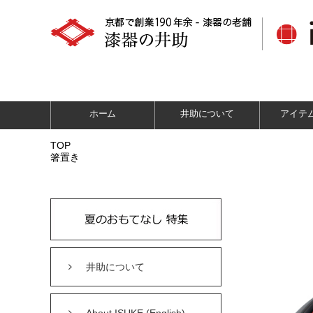
ホーム
井助について
アイテ
TOP
箸置き
井助について
About ISUKE (English)