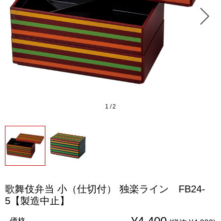
1
/
2
歌舞伎弁当 小（仕切付） 独楽ライン FB24-
5【製造中止】
価格