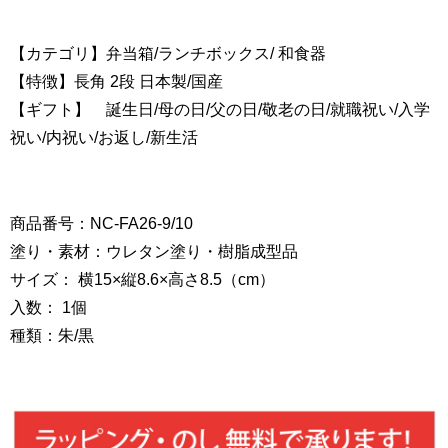
【カテゴリ】弁当箱/ランチボックス/ 和食器
【特徴】長角 2段 日本製/国産
【ギフト】 誕生日/母の日/父の日/敬老の日/就職祝い/入学
祝い/内祝い/お返し/新生活
商品番号：NC-FA26-9/10
塗り・素材：ウレタン塗り・樹脂成型品
サイズ： 横15×縦8.6×高さ8.5（cm）
入数： 1個
種類：朱/黒