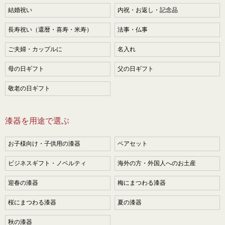
結婚祝い
内祝・お返し・記念品
長寿祝い（還暦・喜寿・米寿）
法事・仏事
ご夫婦・カップルに
名入れ
母の日ギフト
父の日ギフト
敬老の日ギフト
漆器を用途で選ぶ
お子様向け・子供用の漆器
ペアセット
ビジネスギフト・ノベルティ
海外の方・外国人へのお土産
迎春の漆器
梅にまつわる漆器
桜にまつわる漆器
夏の漆器
秋の漆器