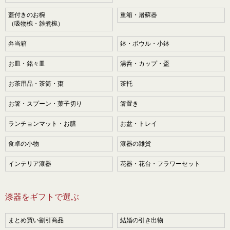
蓋付きのお椀
重箱・屠蘇器
（吸物椀・雑煮椀）
弁当箱
鉢・ボウル・小鉢
お皿・銘々皿
湯呑・カップ・盃
お茶用品・茶筒・棗
茶托
お箸・スプーン・菓子切り
箸置き
ランチョンマット・お膳
お盆・トレイ
食卓の小物
漆器の雑貨
インテリア漆器
花器・花台・フラワーセット
漆器をギフトで選ぶ
まとめ買い割引商品
結婚の引き出物